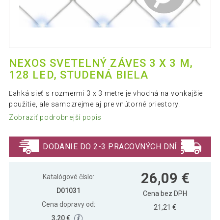
NEXOS SVETELNÝ ZÁVES 3 X 3 M,
128 LED, STUDENÁ BIELA
Ľahká sieť s rozmermi 3 x 3 metre je vhodná na vonkajšie
použitie, ale samozrejme aj pre vnútorné priestory.
Zobraziť podrobnejší popis
DODANIE DO 2-3 PRACOVNÝCH DNÍ
26,09 €
Katalógové číslo:
D01031
Cena bez DPH
Cena dopravy od:
21,21 €
3,20 €