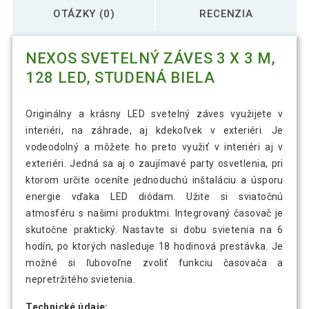
OTÁZKY (0)
RECENZIA
NEXOS SVETELNÝ ZÁVES 3 X 3 M,
128 LED, STUDENÁ BIELA
Originálny a krásny LED svetelný záves využijete v
interiéri, na záhrade, aj kdekoľvek v exteriéri. Je
vodeodolný a môžete ho preto využiť v interiéri aj v
exteriéri. Jedná sa aj o zaujímavé party osvetlenia, pri
ktorom určite oceníte jednoduchú inštaláciu a úsporu
energie vďaka LED diódam. Užite si sviatočnú
atmosféru s našimi produktmi. Integrovaný časovač je
skutočne praktický. Nastavte si dobu svietenia na 6
hodín, po ktorých nasleduje 18 hodinová prestávka. Je
možné si ľubovoľne zvoliť funkciu časovača a
nepretržitého svietenia.
Technické údaje: