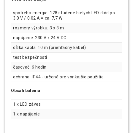
spotreba energie: 128 studene bielych LED diód po
3,0 V / 0,02 A = ca. 7,7 W
rozmery výrobku: 3 x 3 m
napájanie: 230 V / 24 V DC
dĺžka kábla: 10 m (priehľadný kábel)
test bezpečnosti
časovač: 6 hodín
ochrana: IP44 - určené pre vonkajšie použitie
Obsah balenia:
1 x LED záves
1 x napájanie