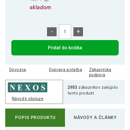
skladom
-
+
Pridať do košíka
Dovozca
Doprava a platba
Zákaznícka
podpora
2953
zákazníkov zakúpilo
tento produkt
Návod k obsluze
POPIS PRODUKTU
NÁVODY A ČLÁNKY