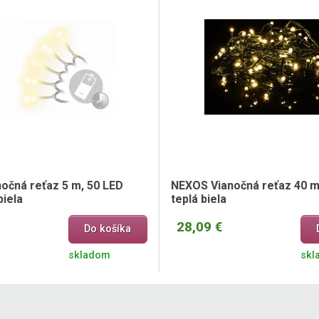
očná reťaz 5 m, 50 LED
NEXOS Vianočná reťaz 40 m,
biela
teplá biela
28,09 €
Do košíka
skladom
skl