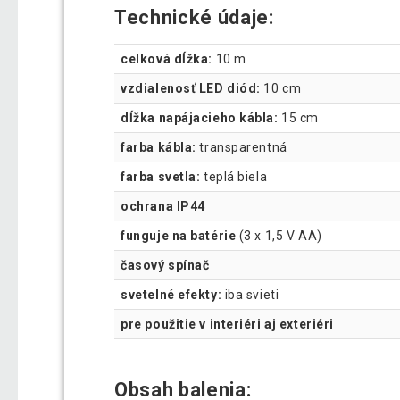
Technické údaje:
celková dĺžka:
10 m
vzdialenosť LED diód:
10 cm
dĺžka napájacieho kábla:
15 cm
farba kábla:
transparentná
farba svetla:
teplá biela
ochrana IP44
funguje na batérie
(3 x 1,5 V AA)
časový spínač
svetelné efekty:
iba svieti
pre použitie v interiéri aj exteriéri
Obsah balenia: