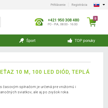
Prihlásenie
Registrácia
0
+421 950 308 480
PO - PIA, 08:00 - 16:00
Šport
TOP ponuky
ŤAZ 10 M, 100 LED DIÓD, TEPLÁ
e s časovým spínačom je určená pre vnútornú i
anočných sviatkov, ale aj po zvyšok roka.