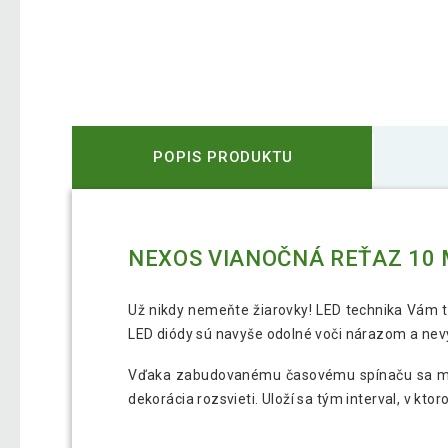
POPIS PRODUKTU
NEXOS VIANOČNÁ REŤAZ 10 M
Už nikdy nemeňte žiarovky! LED technika Vám to
LED diódy sú navyše odolné voči nárazom a nevy
Vďaka zabudovanému časovému spínaču sa môže
dekorácia rozsvieti. Uloží sa tým interval, v kto