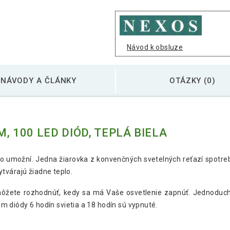
Návod k obsluze
NÁVODY A ČLÁNKY
OTÁZKY (0)
, 100 LED DIÓD, TEPLÁ BIELA
 umožní. Jedna žiarovka z konvenčných svetelných reťazí spotrebu
tvárajú žiadne teplo.
te rozhodnúť, kedy sa má Vaše osvetlenie zapnúť. Jednoducho s
rom diódy 6 hodín svietia a 18 hodín sú vypnuté.