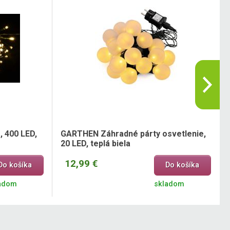
 400 LED,
GARTHEN Záhradné párty osvetlenie,
20 LED, teplá biela
12,99 €
Do košíka
Do košíka
adom
skladom