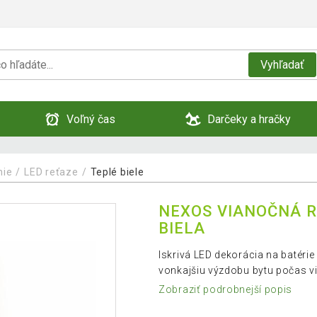
Vyhľadať
Voľný čas
Darčeky a hračky
nie
LED reťaze
Teplé biele
NEXOS VIANOČNÁ RE
BIELA
Iskrivá LED dekorácia na batéri
vonkajšiu výzdobu bytu počas vi
Zobraziť podrobnejší popis