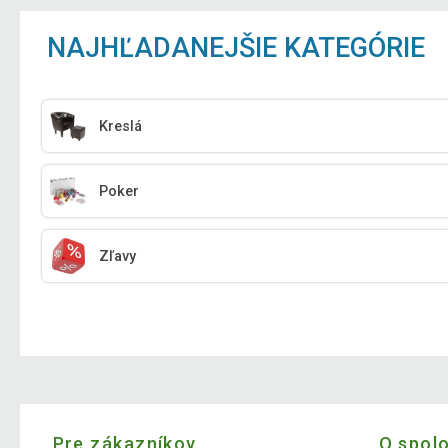
NAJHĽADANEJŠIE KATEGÓRIE
Kreslá
Poker
Zľavy
Pre zákazníkov
O spol