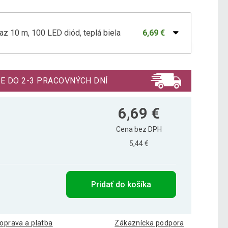
z 10 m, 100 LED diód, teplá biela
6,69 €
z 5 m, 50 LED diód, teplá biela
4,19 €
E DO 2-3 PRACOVNÝCH DNÍ
6,69 €
Cena bez DPH
5,44 €
Pridať do košíka
oprava a platba
Zákaznícka podpora