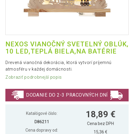
NEXOS VIANOČNÝ SVETELNÝ OBLÚK,
10 LED,TEPLÁ BIELA,NA BATÉRIE
Drevená vianočná dekorácia, ktorá vytvorí príjemnú
atmosféru v každej domácnosti.
Zobraziť podrobnejší popis
DODANIE DO 2-3 PRACOVNÝCH DNÍ
18,89 €
Katalógové číslo:
D86211
Cena bez DPH
Cena dopravy od:
15,36 €