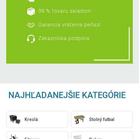
99 % tovaru skladom
Garancia vrátenia peňazí
Zákaznícka podpora
NAJHĽADANEJŠIE KATEGÓRIE
Kreslá
Stolný futbal