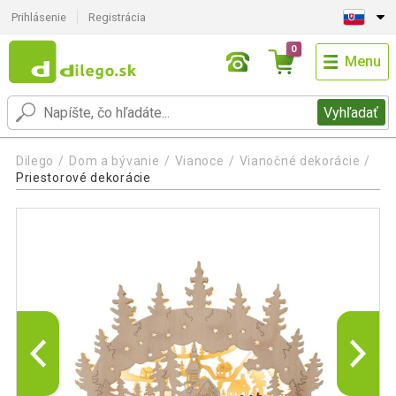
Prihlásenie
Registrácia
0
Menu
Vyhľadať
Dilego
Dom a bývanie
Vianoce
Vianočné dekorácie
Priestorové dekorácie