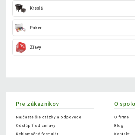
Kreslá
Poker
Zľavy
Pre zákazníkov
O spol
Najčastejšie otázky a odpovede
O firme
Odstúpiť od zmluvy
Blog
Reklamačný formulár
Kontakt