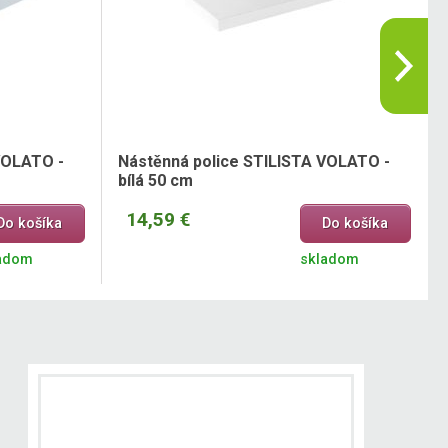
VOLATO -
Nástěnná police STILISTA VOLATO -
bílá 50 cm
14,59 €
Do košíka
Do košíka
adom
skladom