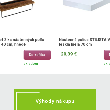
t 2 ks nástenných políc
Nástenná polica STILISTA 
, 40 cm, hnedé
lesklá biela 70 cm
20,39 €
Do košíka
skladom
skl
Výhody nákupu