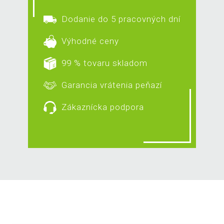
Dodanie do 5 pracovných dní
Výhodné ceny
99 % tovaru skladom
Garancia vrátenia peňazí
Zákaznícka podpora