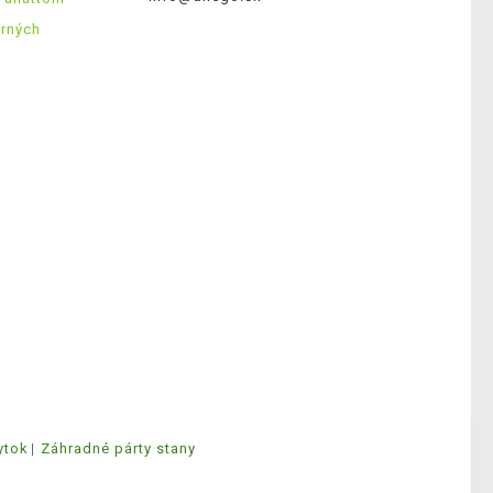
erných
ytok
Záhradné párty stany