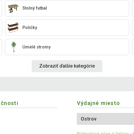
Stolný futbal
Poličky
Umelé stromy
Zobraziť ďalšie kategórie
očnosti
Výdajné miesto
Průmyslová zóna II Ostrov - 