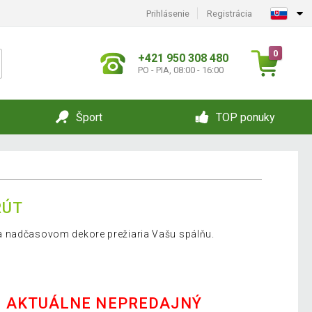
Prihlásenie
Registrácia
0
+421 950 308 480
PO - PIA, 08:00 - 16:00
Šport
TOP ponuky
RÚT
a nadčasovom dekore prežiaria Vašu spálňu.
E AKTUÁLNE NEPREDAJNÝ