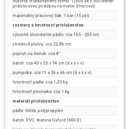
hustota vrúbkovaného stehu: 12000 ôk s 500 denier
priestorovou priadzou na meter štvorcový
maximálny pracovný tlak: 1 bar (15 psi)
rozmery a hmotnosť príslušenstva:
výsuvné štvordielne pádlo: cca 165 - 205 cm
stredová plutva: cca 22,86 cm
popruh na členok: cca 8"
batoh: cca 40 x 25 x 94 cm (d x š x v)
pumpička: cca 11 x 26 x 66 cm (d x š x v)
hmotnosť pádla: cca 1,25 kg
hmotnosť plecniaka: cca 1 kg
materiál príslušenstvo:
pádlo: hliník, polypropylén
batoh: PVC, tkanina Oxford (600 D)