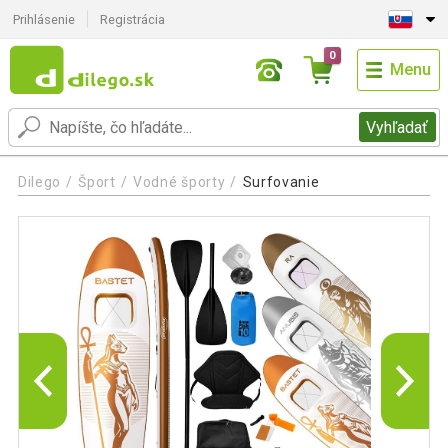
Prihlásenie
Registrácia
0
Menu
Vyhľadať
Dilego
Šport
Vodné športy
Surfovanie