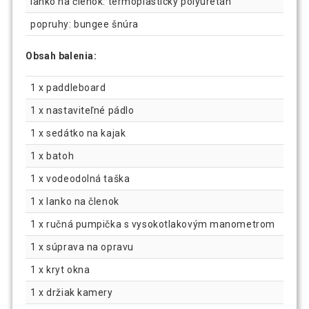
lanko na členok: termoplastický polyuretán
popruhy: bungee šnúra
Obsah balenia:
1 x paddleboard
1 x nastaviteľné pádlo
1 x sedátko na kajak
1 x batoh
1 x vodeodolná taška
1 x lanko na členok
1 x ručná pumpička s vysokotlakovým manometrom
1 x súprava na opravu
1 x kryt okna
1 x držiak kamery