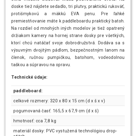
doske tiež nájdete sedadlo, tri plutvy, praktickú rukoväť,
protišmykovú a mäkkú EVA penu. Pre ľahké
premiestňovanie máte k paddleboardu praktický batoh.
Na rozdiel od mnohých iných modelov je tiež opatrený
držiakom kamery na hornej strane dosky pre všetkých,
ktorí chcú natáčať svoje dobrodružstvá. Dodáva sa s
výsuvným dvojitým pádlom, bezpečnostným lanom na
členok, ručnou pumpičkou, batohom, vodeodolnou
taškou a súpravou na opravu.
Technické údaje:
paddleboard:
celkové rozmery: 320 x 80 x 15 cm (d x š x v)
pogumovaná časť: 165,5 x 67,9 cm (d x š)
hmotnosť: cca 7,8 kg
materiál dosky: PVC vystužená technológiou drop-