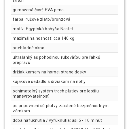
stitch
gumovaná časť: EVA pena
farba: ružové zlato/bronzová
motív: Egyptská bohyňa Bastet
maximálna nosnosť: cca 140 kg
priehľadné okno
ultraľahký as pohodlnou rukoväťou pre ľahkú
prepravu
držiak kamery na hornej strane dosky
kajakové sedadlo s držiakom na nohy
odnímateľný systém troch plutiev pre lepšiu
manévrovateľnosť
po pripevnení sú plutvy zaistené bezpečnostným
zámkom
doba nafúknutia / vyfúknutia: asi 5 - 10 minút