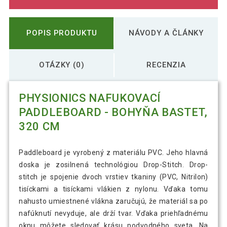
POPIS PRODUKTU
NÁVODY A ČLÁNKY
OTÁZKY (0)
RECENZIA
PHYSIONICS NAFUKOVACÍ
PADDLEBOARD - BOHYŇA BASTET,
320 CM
Paddleboard je vyrobený z materiálu PVC. Jeho hlavná
doska je zosilnená technológiou Drop-Stitch. Drop-
stitch je spojenie dvoch vrstiev tkaniny (PVC, Nitrilon)
tisíckami a tisíckami vlákien z nylonu. Vďaka tomu
nahusto umiestnené vlákna zaručujú, že materiál sa po
nafúknutí nevyduje, ale drží tvar. Vďaka priehľadnému
oknu môžete sledovať krásu podvodného sveta. Na