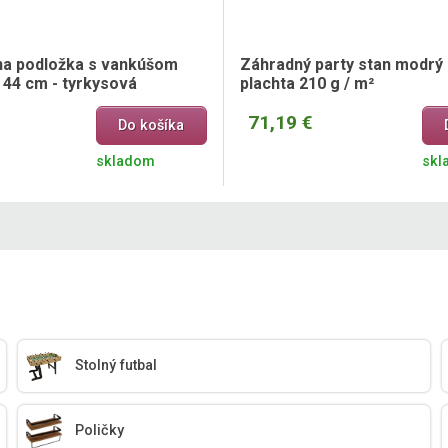
a podložka s vankúšom
Záhradný party stan modrý 
 44 cm - tyrkysová
plachta 210 g / m²
71,19 €
Do košíka
skladom
skl
Stolný futbal
Poličky