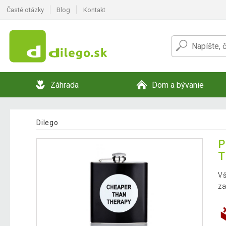
Časté otázky
Blog
Kontakt
Záhrada
Dom a bývanie
Dilego
P
T
Vš
za