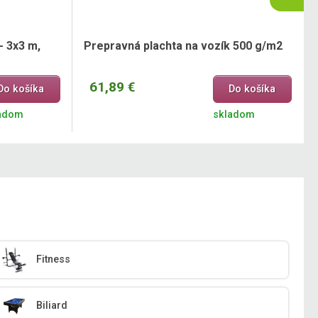
- 3x3 m,
Prepravná plachta na vozík 500 g/m2
61,89 €
Do košíka
Do košíka
adom
skladom
Fitness
Biliard