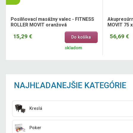
Posilňovací masážny valec - FITNESS
Akupresúrn
ROLLER MOVIT oranžová
MOVIT 75 x
15,29 €
56,69 €
Do košíka
skladom
NAJHĽADANEJŠIE KATEGÓRIE
Kreslá
Poker