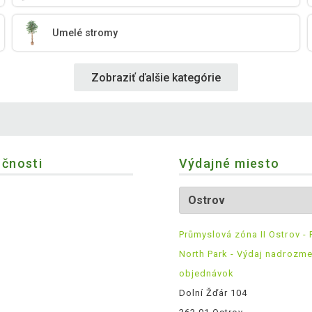
Umelé stromy
Zobraziť ďalšie kategórie
očnosti
Výdajné miesto
Průmyslová zóna II Ostrov - 
North Park - Výdaj nadrozm
objednávok
Dolní Žďár 104