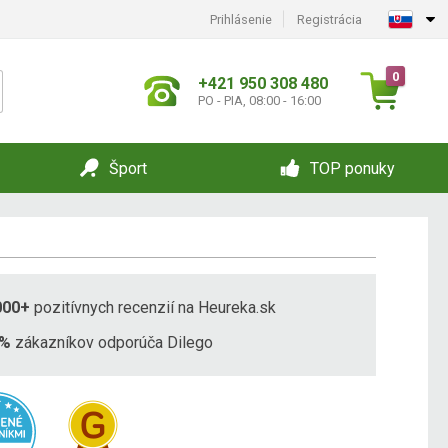
Prihlásenie
Registrácia
0
+421 950 308 480
PO - PIA, 08:00 - 16:00
Šport
TOP ponuky
000+
pozitívnych recenzií na Heureka.sk
8%
zákazníkov odporúča Dilego