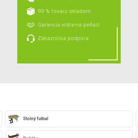
99 % tovaru skladom
Garancia vrátenia peňazí
Zákaznícka podpora
Stolný futbal