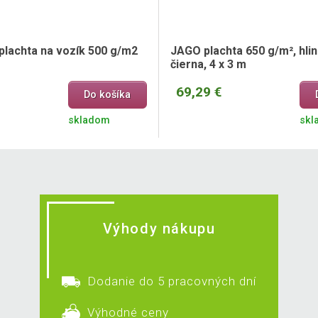
plachta na vozík 500 g/m2
JAGO plachta 650 g/m², hlin
čierna, 4 x 3 m
69,29 €
Do košíka
skladom
skl
Výhody nákupu
Dodanie do 5 pracovných dní
Výhodné ceny