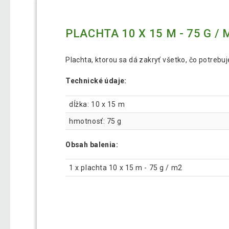
PLACHTA 10 X 15 M - 75 G / 
Plachta, ktorou sa dá zakryť všetko, čo potrebujet
Technické údaje:
dĺžka: 10 x 15 m
hmotnosť: 75 g
Obsah balenia:
1 x plachta 10 x 15 m - 75 g / m2