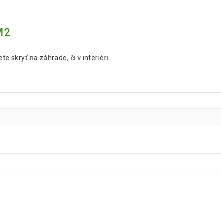
M2
e skryť na záhrade, či v interiéri.