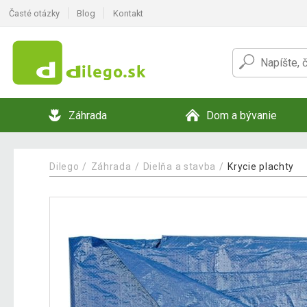
Časté otázky
Blog
Kontakt
Záhrada
Dom a bývanie
Dilego
Záhrada
Dielňa a stavba
Krycie plachty