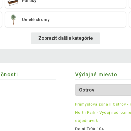
Poličky
Umelé stromy
Zobraziť ďalšie kategórie
očnosti
Výdajné miesto
Průmyslová zóna II Ostrov - 
North Park - Výdaj nadrozm
objednávok
Dolní Žďár 104