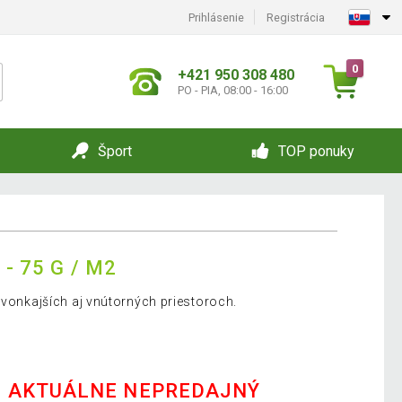
Prihlásenie
Registrácia
0
+421 950 308 480
PO - PIA, 08:00 - 16:00
Šport
TOP ponuky
- 75 G / M2
 vonkajších aj vnútorných priestoroch.
E AKTUÁLNE NEPREDAJNÝ