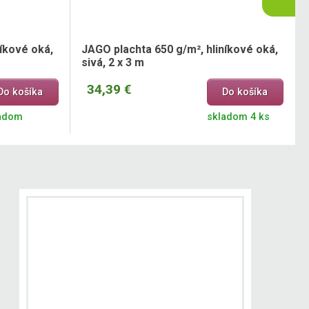
íkové oká,
JAGO plachta 650 g/m², hliníkové oká,
sivá, 2 x 3 m
34,39 €
Do košíka
Do košíka
adom
skladom 4 ks