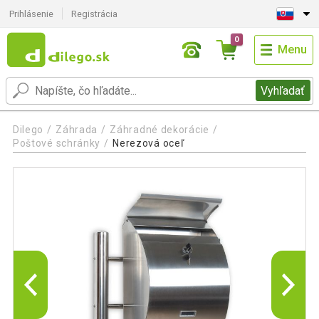
Prihlásenie
Registrácia
0
Menu
Vyhľadať
Dilego
Záhrada
Záhradné dekorácie
Poštové schránky
Nerezová oceľ