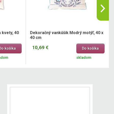
 kvety, 40
Dekoračný vankúšik Modrý motýľ, 40 x
40 cm
10,69 €
Do košíka
Do košíka
adom
skladom