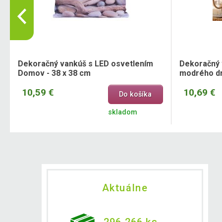
Dekoračný vankúš s LED osvetlením
Dekoračný 
Domov - 38 x 38 cm
modrého dr
10,59 €
10,69 €
Do košíka
skladom
Aktuálne
296 266 ks