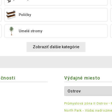
Poličky
Umelé stromy
Zobraziť ďalšie kategórie
očnosti
Výdajné miesto
Průmyslová zóna II Ostrov - 
North Park - Výdaj nadrozm