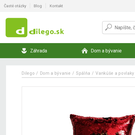
Časté otázky
Blog
Kontakt
Záhrada
Dom a bývanie
Dilego
Dom a bývanie
Spálňa
Vankúše a povlaky