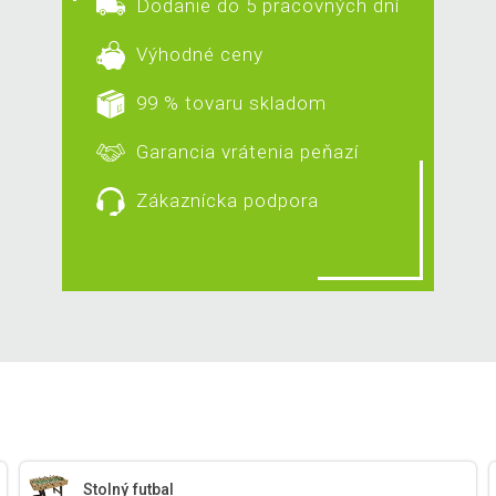
Dodanie do 5 pracovných dní
Výhodné ceny
99 % tovaru skladom
Garancia vrátenia peňazí
Zákaznícka podpora
Stolný futbal