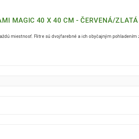
MI MAGIC 40 X 40 CM - ČERVENÁ/ZLATÁ
každú miestnosť. Flitre sú dvojfarebné a ich obyčajným pohladením 