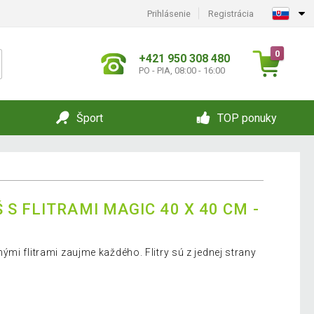
Prihlásenie
Registrácia
0
+421 950 308 480
PO - PIA, 08:00 - 16:00
Šport
TOP ponuky
S FLITRAMI MAGIC 40 X 40 CM -
mi flitrami zaujme každého. Flitry sú z jednej strany