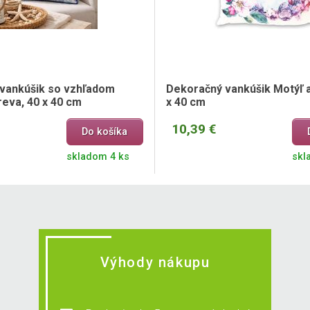
vankúšik so vzhľadom
Dekoračný vankúšik Motýľ a
eva, 40 x 40 cm
x 40 cm
10,39 €
Do košíka
skladom 4 ks
skl
Výhody nákupu