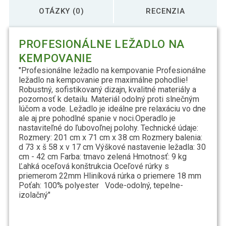
OTÁZKY (0)
RECENZIA
PROFESIONÁLNE LEŽADLO NA
KEMPOVANIE
"Profesionálne ležadlo na kempovanie Profesionálne
ležadlo na kempovanie pre maximálne pohodlie!
Robustný, sofistikovaný dizajn, kvalitné materiály a
pozornosť k detailu. Materiál odolný proti slnečným
lúčom a vode. Ležadlo je ideálne pre relaxáciu vo dne
ale aj pre pohodlné spanie v noci.Operadlo je
nastaviteľné do ľubovoľnej polohy. Technické údaje:
Rozmery: 201 cm x 71 cm x 38 cm Rozmery balenia:
d 73 x š 58 x v 17 cm Výškové nastavenie ležadla: 30
cm - 42 cm Farba: tmavo zelená Hmotnosť: 9 kg
Ľahká oceľová konštrukcia Oceľové rúrky s
priemerom 22mm Hliníková rúrka o priemere 18 mm
Poťah: 100% polyester Vode-odolný, tepelne-
izolačný"