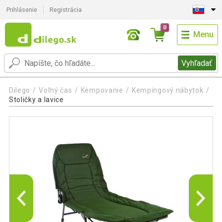
Prihlásenie
Registrácia
0
Menu
Vyhľadať
Dilego
Voľný čas
Kempovanie
Kempingový nábytok
Stoličky a lavice