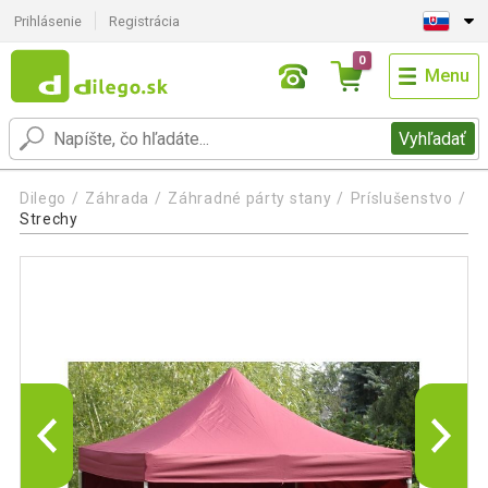
Prihlásenie
Registrácia
0
Menu
Vyhľadať
Dilego
Záhrada
Záhradné párty stany
Príslušenstvo
Strechy