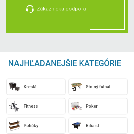
Zákaznícka podpora
NAJHĽADANEJŠIE KATEGÓRIE
Kreslá
Stolný futbal
Fitness
Poker
Poličky
Biliard