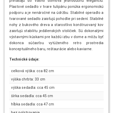
prinášajú do Vášho domova jednoduchú eleganciu.
Plastové sedadlo v tvare tulipánu ponúka ergonomickú
podporu a je nenáročné na údržbu. Stabilné operadlo a
tvarované sedadlo zaisťujú pohodlie pri sedení. Stabilné
nohy z bukového dreva a starostlivo konštruovaný kov
zaisťujú stabilitu jedálenských stoličiek. Sú dokonalými
výstavnými kúskami pre každú izbu v dome a môžu byť
dokonca súčasťou vytúženého retro prostredia
konceptuálneho baru, reštaurácie alebo kaviarne.
Technické údaje:
celková výška: cca 82 cm
výška chrbta: 33 cm
výška sedadla: cca 45 cm
šírka sedadla: cca 45 cm
hĺbka sedadla: cca 47 cm
bez polstrovania