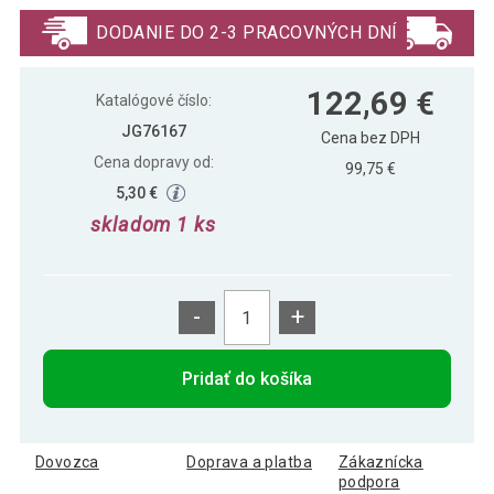
113,79 €
ks, sivé
DODANIE DO 2-3 PRACOVNÝCH DNÍ
Sada stoličiek s plastovým sedadlom, 2
137,69 €
122,69 €
ks, žlté
Katalógové číslo:
JG76167
Cena bez DPH
Cena dopravy od:
99,75 €
5,30 €
skladom 1 ks
-
+
Pridať do košíka
Dovozca
Doprava a platba
Zákaznícka
podpora