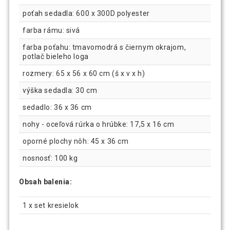
poťah sedadla: 600 x 300D polyester
farba rámu: sivá
farba poťahu: tmavomodrá s čiernym okrajom,
potlač bieleho loga
rozmery: 65 x 56 x 60 cm (š x v x h)
výška sedadla: 30 cm
sedadlo: 36 x 36 cm
nohy - oceľová rúrka o hrúbke: 17,5 x 16 cm
oporné plochy nôh: 45 x 36 cm
nosnosť: 100 kg
Obsah balenia:
1 x set kresielok