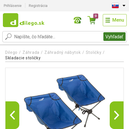
Prihlásenie
Registrácia
0
Menu
Vyhľadať
Dilego
Záhrada
Záhradný nábytok
Stoličky
Skladacie stoličky