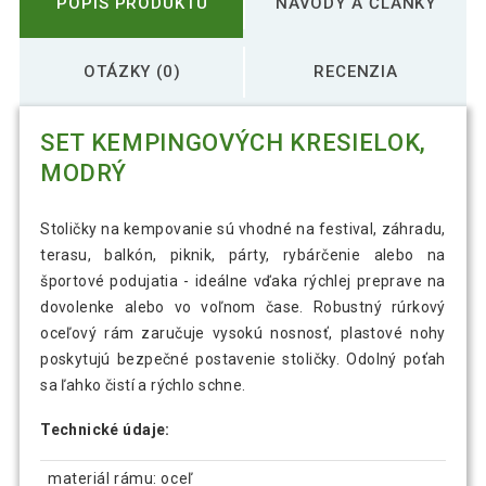
POPIS PRODUKTU
NÁVODY A ČLÁNKY
OTÁZKY (0)
RECENZIA
SET KEMPINGOVÝCH KRESIELOK,
MODRÝ
Stoličky na kempovanie sú vhodné na festival, záhradu,
terasu, balkón, piknik, párty, rybárčenie alebo na
športové podujatia - ideálne vďaka rýchlej preprave na
dovolenke alebo vo voľnom čase. Robustný rúrkový
oceľový rám zaručuje vysokú nosnosť, plastové nohy
poskytujú bezpečné postavenie stoličky. Odolný poťah
sa ľahko čistí a rýchlo schne.
Technické údaje:
materiál rámu: oceľ