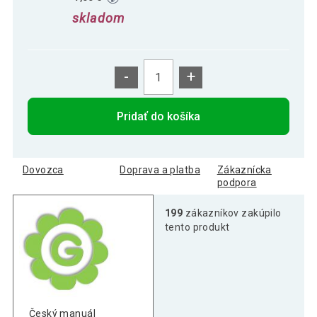
skladom
-
+
Pridať do košíka
Dovozca
Doprava a platba
Zákaznícka
podpora
199
zákazníkov zakúpilo
tento produkt
Český manuál