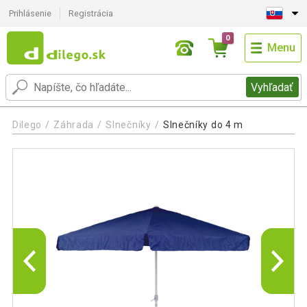
Prihlásenie
Registrácia
0
Menu
Vyhľadať
Dilego
Záhrada
Slnečníky
Slnečníky do 4 m