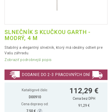
SLNEČNÍK S KĽUČKOU GARTH -
MODRÝ, 4 M
Stabilný a elegantný slnečník, ktorý má ideálny odtieň pre
Vašu záhradu.
Zobraziť podrobnejší popis
DODANIE DO 2-3 PRACOVNÝCH DNÍ
112,29 €
Katalógové číslo:
D00910
Cena bez DPH
Cena dopravy od:
91,29 €
7,50 €