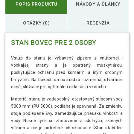
POPIS PRODUKTU
NÁVODY A ČLÁNKY
OTÁZKY (0)
RECENZIA
STAN BOVEC PRE 2 OSOBY
Vstup do stanu je vybavený zipsom z vnútornej i
vonkajšej strany a je opatrený moskytiérou,
poskytujúce ochranu pred komármi a iným drobným
hmyzom. Na bokoch sa nachádza rozmerná, otváracie
okná, slúžiace pre optimálnu cirkuláciu vzduchu.
Materiál stanu je vodeodolný, otestovaný stĺpcom vody
5000 mm (PU 5000), podlaha je spevnená. Za zmienku
stoja podlepené švy, zamedzujúce priesaku vlhkosti a
vody. Nosné tyče sú zhotovené z odolných, sklených
vlákien a nie je potrebné ich skladanie. Stan stačí len