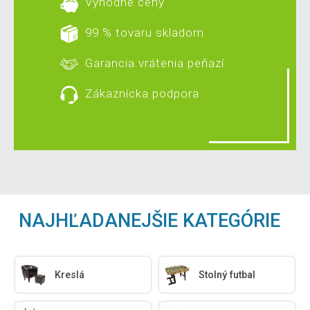
Výhodné ceny
99 % tovaru skladom
Garancia vrátenia peňazí
Zákaznícka podpora
NAJHĽADANEJŠIE KATEGÓRIE
Kreslá
Stolný futbal