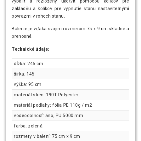
vybaliť a rozložený ukotviť pomocou kolíkov pre
základňu a kolíkov pre vypnutie stanu nastaviteľnými
povrazmi v rohoch stanu.
Balenie je vďaka svojim rozmerom 75 x 9 cm skladné a
prenosné.
Technické údaje:
dĺžka: 245 cm
šírka: 145
výška: 95 cm
materiál stien: 190T Polyester
materiál podlahy: fólia PE 110g / m2
vodeodolnosť: áno, PU 5000 mm
farba: zelená
rozmery v balení: 75 cm x 9 cm