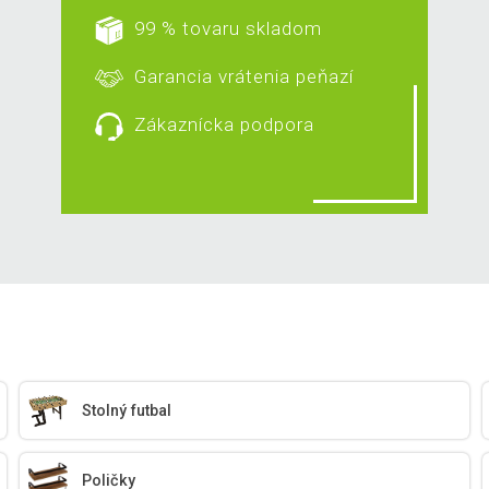
99 % tovaru skladom
Garancia vrátenia peňazí
Zákaznícka podpora
Stolný futbal
Poličky