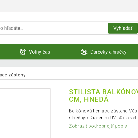
Vyhľadať
Voľný čas
Darčeky a hračky
iace zásteny
STILISTA BALKÓNOV
CM, HNEDÁ
Balkónová tieniaca zástena Vás 
slnečným žiarením UV 50+ a vet
Zobraziť podrobnejší popis