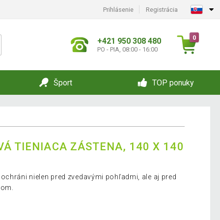
Prihlásenie
Registrácia
0
+421 950 308 480
PO - PIA, 08:00 - 16:00
Šport
TOP ponuky
Á TIENIACA ZÁSTENA, 140 X 140
ochráni nielen pred zvedavými pohľadmi, ale aj pred
rom.