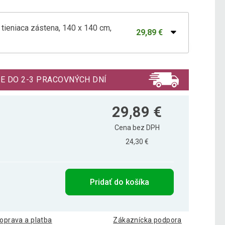
tieniaca zástena, 140 x 140 cm,
29,89 €
tieniaca zástena, 140 x 140 cm, červená
29,89 €
E DO 2-3 PRACOVNÝCH DNÍ
tieniaca zástena, 140 x 140 cm, zelená
29,89 €
29,89 €
Cena bez DPH
24,30 €
Pridať do košíka
oprava a platba
Zákaznícka podpora