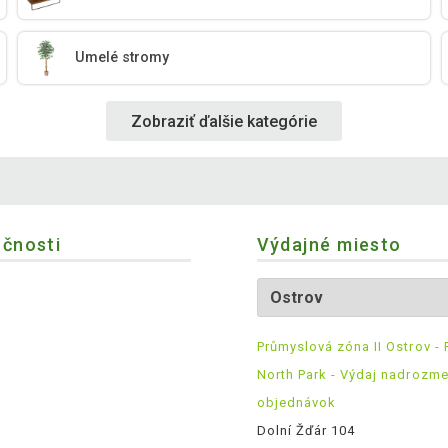
Umelé stromy
Zobraziť ďalšie kategórie
očnosti
Výdajné miesto
Průmyslová zóna II Ostrov - 
North Park - Výdaj nadrozm
objednávok
Dolní Žďár 104