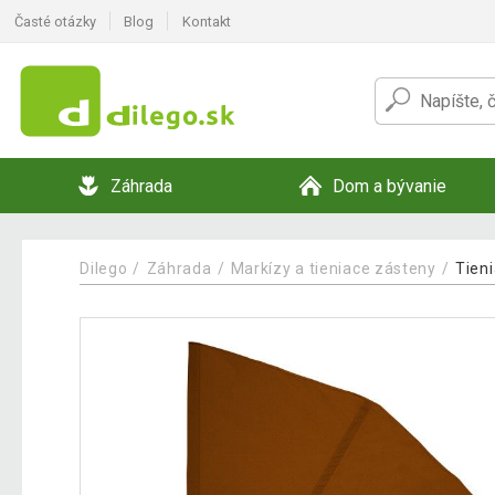
Časté otázky
Blog
Kontakt
Záhrada
Dom a bývanie
Dilego
Záhrada
Markízy a tieniace zásteny
Tien