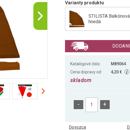
Varianty produktu
STILISTA Balkónová 
hnedá
STILISTA balkónová 
DODANI
STILISTA Balkónová 
Katalógové číslo:
M89064
Cena dopravy od:
4,20 €
skladom
-
+
Dovozca
D