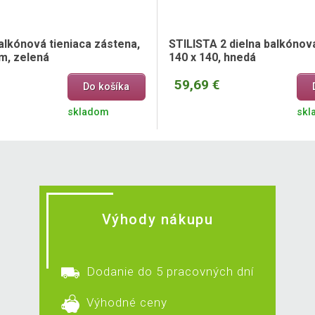
alkónová tieniaca zástena,
STILISTA 2 dielna balkónov
m, zelená
140 x 140, hnedá
59,69 €
Do košíka
skladom
skl
Výhody nákupu
Dodanie do 5 pracovných dní
Výhodné ceny