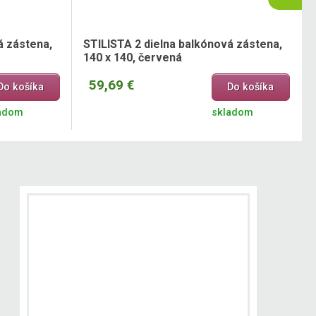
á zástena,
STILISTA 2 dielna balkónová zástena,
140 x 140, červená
59,69 €
Do košíka
Do košíka
adom
skladom