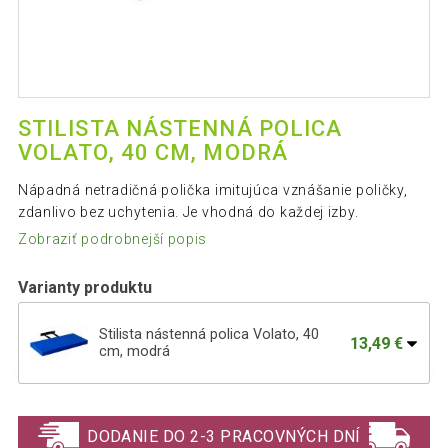
STILISTA NÁSTENNÁ POLICA
VOLATO, 40 CM, MODRÁ
Nápadná netradičná polička imitujúca vznášanie poličky,
zdanlivo bez uchytenia. Je vhodná do každej izby.
Zobraziť podrobnejší popis
Varianty produktu
Stilista nástenná polica Volato, 40
13,49 €
cm, modrá
Nástěnná police STILISTA VOLATO -
29,19 €
modrá 110 cm
DODANIE DO 2-3 PRACOVNÝCH DNÍ