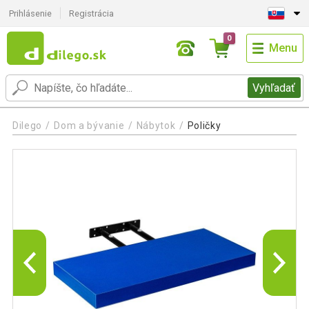
Prihlásenie
Registrácia
0
Menu
Vyhľadať
Dilego
Dom a bývanie
Nábytok
Poličky