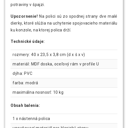
potraviny v špajzi.
Upozornenie!
Na polici sú zo spodnej strany dve malé
dierky, ktoré slúžia na uchytenie spojovacieho materiálu
ku konzole, na ktorej polica drží.
Technické údaje:
rozmery: 40 x 23,5 x 3,8 cm (d x š x v)
materiál: MDF doska, oceľový rám v profile U
dýha: PVC
farba: modrá
maximálna nosnosť: 10 kg
Obsah balenia:
1 x nástenná polica
upevňovací materiál pre klasickú stenu