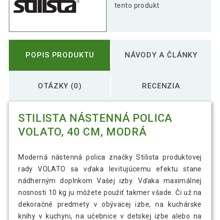
modrá
tento produkt
Stilista nástenná polica Volato, 80 cm,
22,69 €
modrá
POPIS PRODUKTU
NÁVODY A ČLÁNKY
OTÁZKY (0)
RECENZIA
STILISTA NÁSTENNÁ POLICA
VOLATO, 40 CM, MODRÁ
Moderná nástenná polica značky Stilista produktovej
rady VOLATO sa vďaka levitujúcemu efektu stane
nádherným doplnkom Vašej izby. Vďaka maximálnej
nosnosti 10 kg ju môžete použiť takmer všade. Či už na
dekoračné predmety v obývacej izbe, na kuchárske
knihy v kuchyni, na učebnice v detskej izbe alebo na