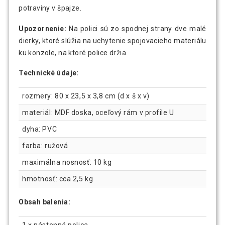
potraviny v špajze.
Upozornenie:
Na polici sú zo spodnej strany dve malé
dierky, ktoré slúžia na uchytenie spojovacieho materiálu
ku konzole, na ktoré police držia.
Technické údaje:
rozmery: 80 x 23,5 x 3,8 cm (d x š x v)
materiál: MDF doska, oceľový rám v profile U
dyha: PVC
farba: ružová
maximálna nosnosť: 10 kg
hmotnosť: cca 2,5 kg
Obsah balenia:
1 x nástenná polica