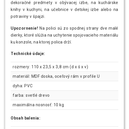
dekoračné predmety v obývacej izbe, na kuchárske
knihy v kuchyni, na učebnice v detskej izbe alebo na
potraviny v špajzi.
Upozornenie!
Na polici sú zo spodnej strany dve malé
dierky, ktoré slúžia na uchytenie spojovacieho materiálu
ku konzole, na ktorej polica drží.
Technické údaje:
rozmery: 110 x 23,5 x 3,8 cm (d x š x v)
materiál: MDF doska, oceľový rám v profile U
dyha: PVC
farba: svetlé drevo
maximálna nosnosť: 10 kg
Obsah balenia: