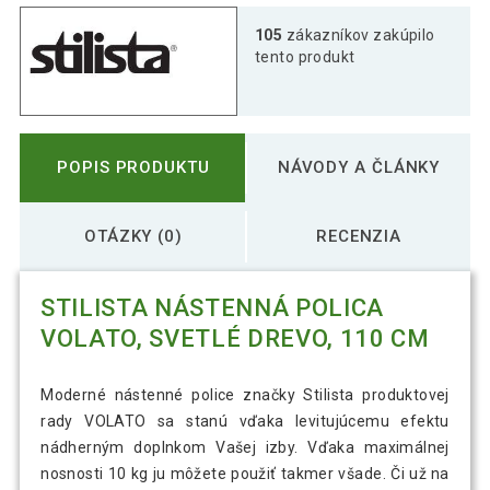
Stilista nástenná polica Volato, 80 cm,
105
zákazníkov zakúpilo
21,29 €
biele drevo
tento produkt
STILISTA nástenná polica Volato, 90 cm,
24,99 €
biele drevo
POPIS PRODUKTU
NÁVODY A ČLÁNKY
OTÁZKY (0)
RECENZIA
STILISTA NÁSTENNÁ POLICA
VOLATO, SVETLÉ DREVO, 110 CM
Moderné nástenné police značky Stilista produktovej
rady VOLATO sa stanú vďaka levitujúcemu efektu
nádherným doplnkom Vašej izby. Vďaka maximálnej
nosnosti 10 kg ju môžete použiť takmer všade. Či už na