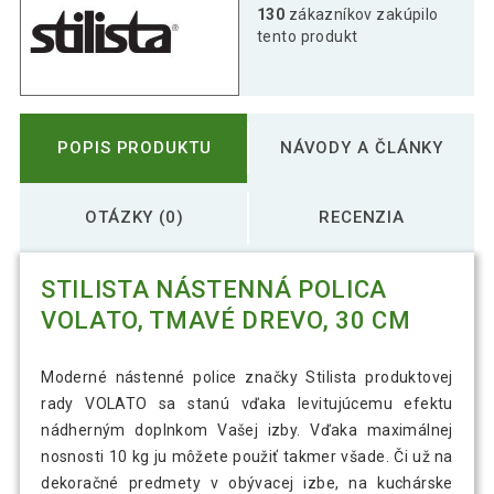
Stilista nástenná polica Volato, 90 cm,
130
zákazníkov zakúpilo
23,49 €
tmavé drevo
tento produkt
STILISTA Nástenná polica Volato, tmavé
29,19 €
drevo, 110 cm
POPIS PRODUKTU
NÁVODY A ČLÁNKY
OTÁZKY (0)
RECENZIA
STILISTA NÁSTENNÁ POLICA
VOLATO, TMAVÉ DREVO, 30 CM
Moderné nástenné police značky Stilista produktovej
rady VOLATO sa stanú vďaka levitujúcemu efektu
nádherným doplnkom Vašej izby. Vďaka maximálnej
nosnosti 10 kg ju môžete použiť takmer všade. Či už na
dekoračné predmety v obývacej izbe, na kuchárske