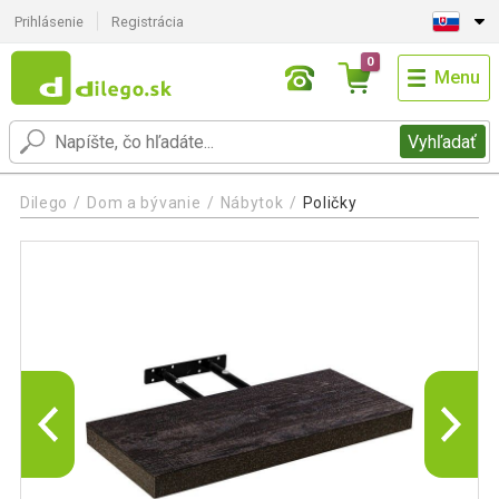
Prihlásenie
Registrácia
0
Menu
Vyhľadať
Dilego
Dom a bývanie
Nábytok
Poličky