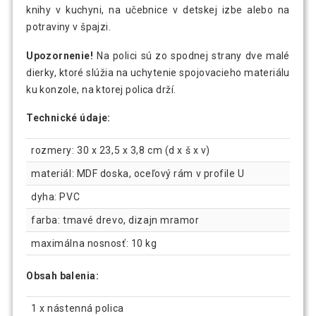
knihy v kuchyni, na učebnice v detskej izbe alebo na
potraviny v špajzi.
Upozornenie!
Na polici sú zo spodnej strany dve malé
dierky, ktoré slúžia na uchytenie spojovacieho materiálu
ku konzole, na ktorej polica drží.
Technické údaje:
rozmery: 30 x 23,5 x 3,8 cm (d x š x v)
materiál: MDF doska, oceľový rám v profile U
dyha: PVC
farba: tmavé drevo, dizajn mramor
maximálna nosnosť: 10 kg
Obsah balenia:
1 x nástenná polica