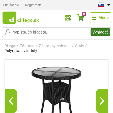
Prihlásenie
Registrácia
0
Menu
Vyhľadať
Dilego
Záhrada
Záhradný nábytok
Stoly
Polyratanové stoly