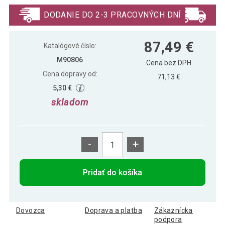
99,99 €
krémový
DODANIE DO 2-3 PRACOVNÝCH DNÍ
87,49 €
Katalógové číslo:
M90806
Cena bez DPH
Cena dopravy od:
71,13 €
5,30 €
skladom
-
+
Pridať do košíka
Dovozca
Doprava a platba
Zákaznícka
podpora