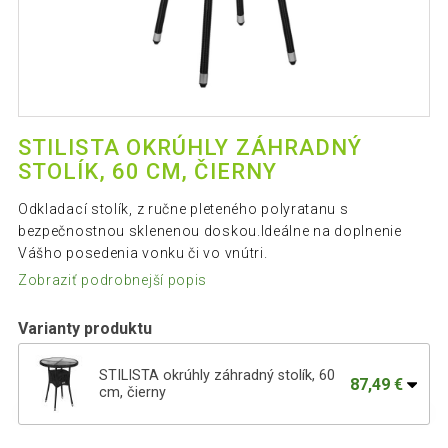
STILISTA OKRÚHLY ZÁHRADNÝ
STOLÍK, 60 CM, ČIERNY
Odkladací stolík, z ručne pleteného polyratanu s
bezpečnostnou sklenenou doskou.Ideálne na doplnenie
Vášho posedenia vonku či vo vnútri.
Zobraziť podrobnejší popis
Varianty produktu
STILISTA okrúhly záhradný stolík, 60
87,49 €
cm, čierny
STILISTA okrúhly záhradný stolík, 60 cm,