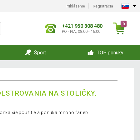
Prihlásenie
Registrácia
0
+421 950 308 480
PO - PIA, 08:00 - 16:00
Šport
TOP ponuky
OLSTROVANIA NA STOLIČKY,
vonkajšie použitie a ponúka mnoho farieb.