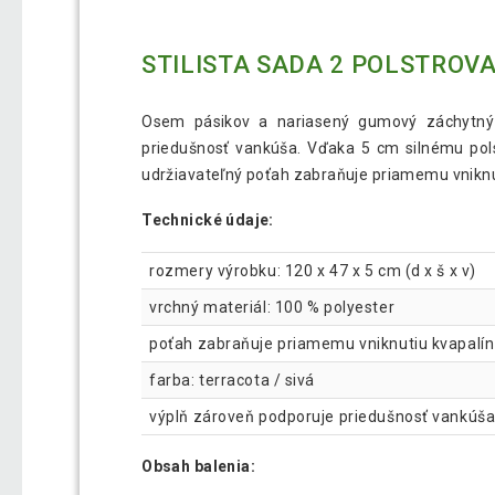
STILISTA SADA 2 POLSTROVA
Osem pásikov a nariasený gumový záchytný 
priedušnosť vankúša. Vďaka 5 cm silnému pols
udržiavateľný poťah zabraňuje priamemu vniknu
Technické údaje:
rozmery výrobku: 120 x 47 x 5 cm (d x š x v)
vrchný materiál: 100 % polyester
poťah zabraňuje priamemu vniknutiu kvapalín
farba: terracota / sivá
výplň zároveň podporuje priedušnosť vankúš
Obsah balenia: