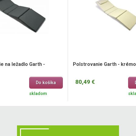
e na ležadlo Garth -
Polstrovanie Garth - krém
80,49 €
Do košíka
skladom
skl