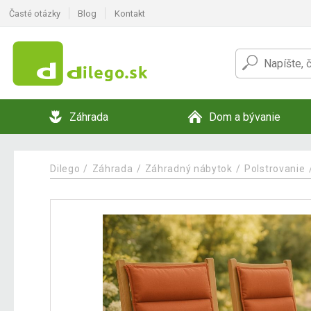
Časté otázky
Blog
Kontakt
Záhrada
Dom a bývanie
Dilego
Záhrada
Záhradný nábytok
Polstrovanie