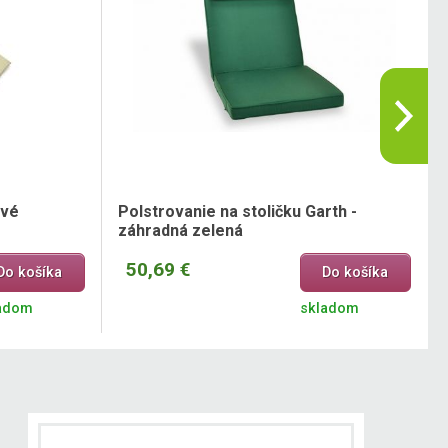
ové
Polstrovanie na stoličku Garth -
záhradná zelená
50,69 €
Do košíka
Do košíka
adom
skladom