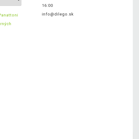
16:00
info@dilego.sk
Panattoni
erných