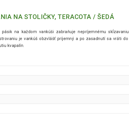
NIA NA STOLIČKY, TERACOTA / ŠEDÁ
pásik na každom vankúši zabraňuje nepríjemnému skĺzavaniu.
trovaniu je vankúš obzvlášť príjemný a po zasadnutí sa vráti d
tiu kvapalín.
a