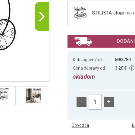
STILISTA stojan na ra
STILISTA stojan na r
DODANI
STILISTA stojan na ra
Katalógové číslo:
M88789
Cena dopravy od:
3,20 €
skladom
-
+
Dovozca
D