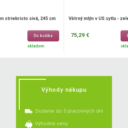
n striebristo sivá, 245 cm
Větrný mlýn v US sytlu - ze
75,29 €
Do košíka
skladom
skl
Výhody nákupu
Dodanie do 5 pracovných dní
Výhodné ceny