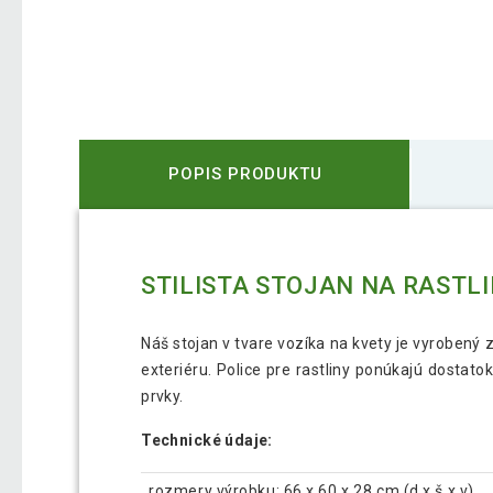
POPIS PRODUKTU
STILISTA STOJAN NA RASTLIN
Náš stojan v tvare vozíka na kvety je vyrobený 
exteriéru. Police pre rastliny ponúkajú dostatok
prvky.
Technické údaje:
rozmery výrobku: 66 x 60 x 28 cm (d x š x v)