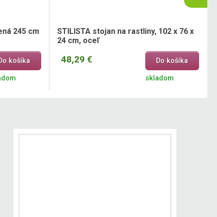
lená 245 cm
STILISTA stojan na rastliny, 102 x 76 x
24 cm, oceľ
48,29 €
Do košíka
Do košíka
adom
skladom