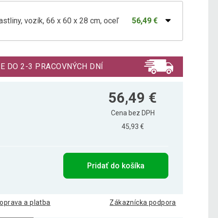
stliny, vozík, 66 x 60 x 28 cm, oceľ
56,49 €
astliny, 102 x 76 x 24 cm, oceľ
48,29 €
E DO 2-3 PRACOVNÝCH DNÍ
stliny, vozík, 77 x 75 x 28 cm, oceľ
83,59 €
56,49 €
Cena bez DPH
45,93 €
Pridať do košíka
oprava a platba
Zákaznícka podpora