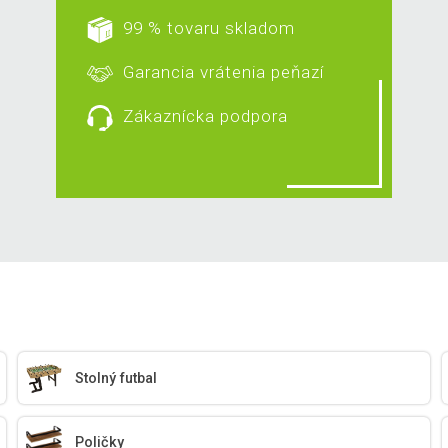
99 % tovaru skladom
Garancia vrátenia peňazí
Zákaznícka podpora
Stolný futbal
Poličky