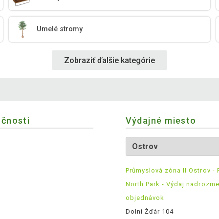
Umelé stromy
Zobraziť ďalšie kategórie
očnosti
Výdajné miesto
Průmyslová zóna II Ostrov - 
North Park - Výdaj nadrozm
objednávok
Dolní Žďár 104