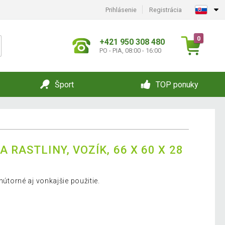
Prihlásenie
Registrácia
0
+421 950 308 480
PO - PIA, 08:00 - 16:00
Šport
TOP ponuky
 RASTLINY, VOZÍK, 66 X 60 X 28
vnútorné aj vonkajšie použitie.