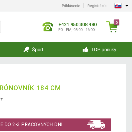
Prihlásenie
Registrácia
0
+421 950 308 480
PO - PIA, 08:00 - 16:00
Šport
TOP ponuky
TRÓNOVNÍK 184 CM
cm
E DO 2-3 PRACOVNÝCH DNÍ