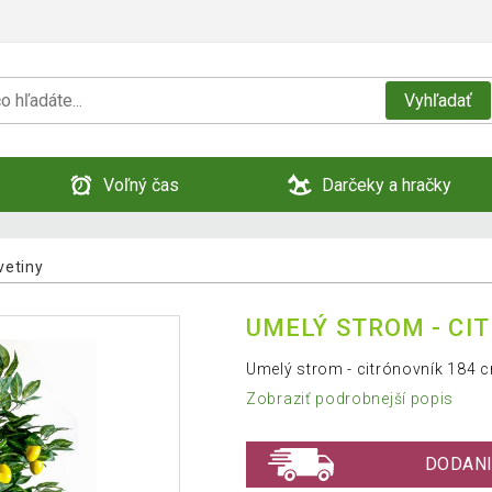
Vyhľadať
Voľný čas
Darčeky a hračky
vetiny
UMELÝ STROM - CI
Umelý strom - citrónovník 184 
Zobraziť podrobnejší popis
DODANI