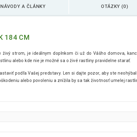
NÁVODY A ČLÁNKY
OTÁZKY (0)
K 184 CM
 živý strom, je ideálnym doplnkom či už do Vášho domova, kancel
stlinu alebo kde nie je možné sa o živé rastliny pravidelne starať.
nastaviť podľa Vašej predstavy. Len si dajte pozor, aby ste neohýba
škodeniu alebo povoleniu a znížila by sa tak životnosť umelej rastli