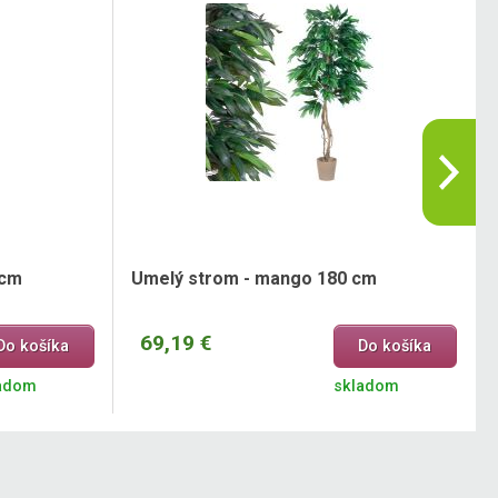
 cm
Umelý strom - mango 180 cm
69,19 €
Do košíka
Do košíka
adom
skladom