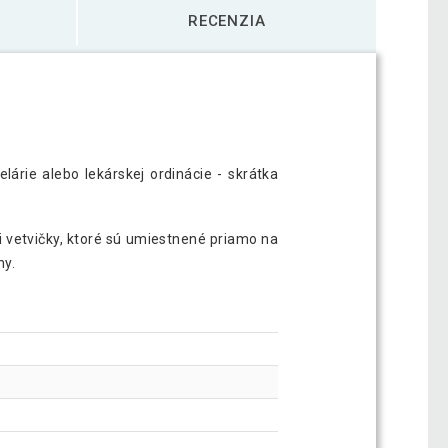
RECENZIA
árie alebo lekárskej ordinácie - skrátka
li vetvičky, ktoré sú umiestnené priamo na
ny.