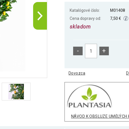
Katalógové číslo:
M01408
Cena dopravy od:
7,50 €
skladom
-
+
Dovozca
D
NÁVOD K OBSLUZE UMĚLÝCH 