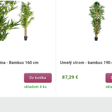
ina - Bambus 160 cm
Umelý strom - bambus 190
87,29 €
Do košíka
skladom 6 ks
skl