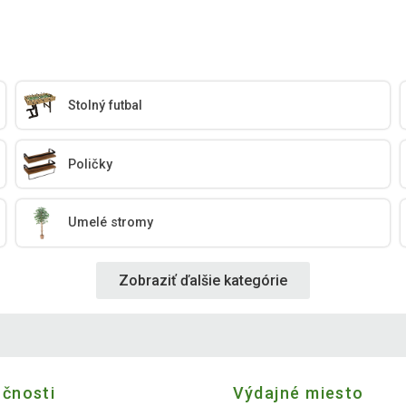
Stolný futbal
Poličky
Umelé stromy
Zobraziť ďalšie kategórie
očnosti
Výdajné miesto