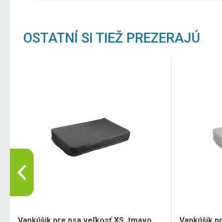
OSTATNÍ SI TIEŽ PREZERAJÚ
Vankúšik pre psa veľkosť XS, tmavo
Vankúšik pr