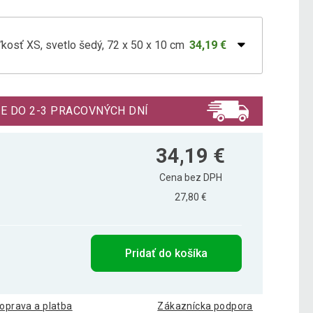
kosť XS, svetlo šedý, 72 x 50 x 10 cm
34,19 €
kosť L, svetlo šedý, 120 x 75 x 10 cm
67,69 €
E DO 2-3 PRACOVNÝCH DNÍ
ľkosť M, svetle šedý, 100 x 65 x 10 cm
55,39 €
34,19 €
Cena bez DPH
27,80 €
kosť S, svetlo šedý, 79 x 60 x 10 cm
41,49 €
Pridať do košíka
ľkosť XL, svetlo šedý, 140 x 100 x 10 cm
99,69 €
oprava a platba
Zákaznícka podpora