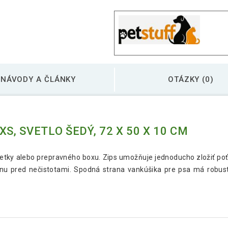
NÁVODY A ČLÁNKY
OTÁZKY (0)
S, SVETLO ŠEDÝ, 72 X 50 X 10 CM
ietky alebo prepravného boxu. Zips umožňuje jednoducho zložiť poťa
nu pred nečistotami. Spodná strana vankúšika pre psa má robust