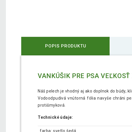
POPIS PRODUKTU
VANKÚŠIK PRE PSA VEĽKOSŤ X
Náš pelech je vhodný aj ako doplnok do búdy, kl
Vodoodpudivá vnútorná fólia navyše chráni pe
protišmyková.
Technické údaje:
farba: svetlo šedá