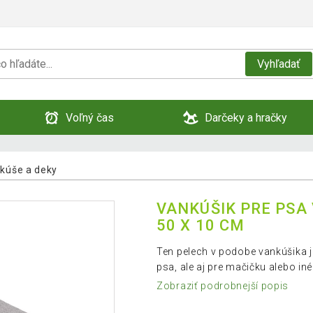
Vyhľadať
Voľný čas
Darčeky a hračky
kúše a deky
VANKÚŠIK PRE PSA 
50 X 10 CM
Ten pelech v podobe vankúšika j
psa, ale aj pre mačičku alebo 
Zobraziť podrobnejší popis