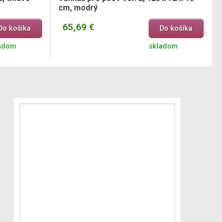
cm, modrý
65,69 €
Do košíka
Do košíka
adom
skladom