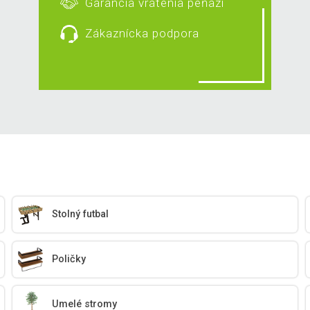
Garancia vrátenia peňazí
Zákaznícka podpora
Stolný futbal
Poličky
Umelé stromy