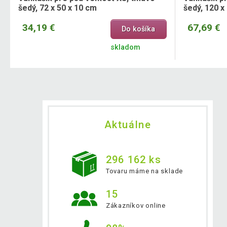
šedý, 72 x 50 x 10 cm
šedý, 120 x
34,19 €
67,69 €
Do košíka
skladom
Aktuálne
296 162 ks
Tovaru máme na sklade
15
Zákazníkov online