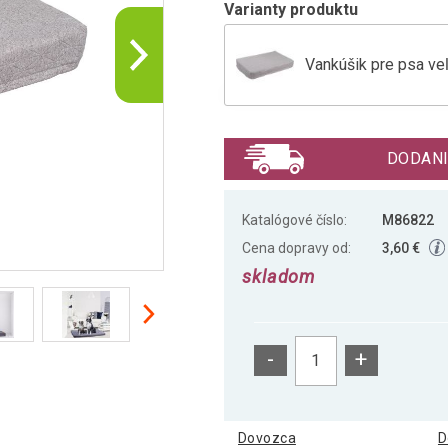
Varianty produktu
Vankúšik pre psa veľ
Vankúšik pre psa veľ
DODANI
Vankúšik pre psa ve
Katalógové číslo:
M86822
Cena dopravy od:
3,60 €
skladom
Vankúšik pre psa veľ
-
+
Vankúšik pre psa ve
Dovozca
D