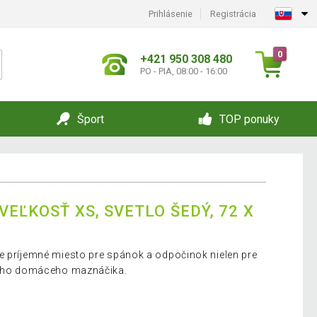
Prihlásenie
Registrácia
0
+421 950 308 480
PO - PIA, 08:00 - 16:00
Šport
TOP ponuky
VEĽKOSŤ XS, SVETLO ŠEDÝ, 72 X
e príjemné miesto pre spánok a odpočinok nielen pre
iného domáceho maznáčika.