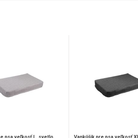
e psa veľkosť L, svetlo
Vankúšik pre psa veľkosť X