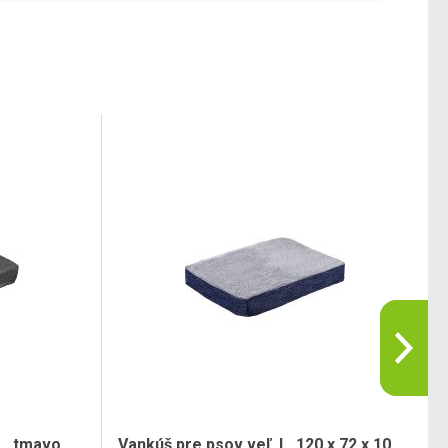
L, tmavo
Vankúš pre psov veľ. L, 120 x 72 x 10