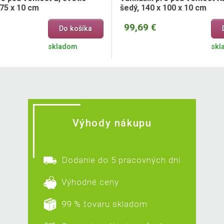
 75 x 10 cm
šedý, 140 x 100 x 10 cm
99,69 €
Do košíka
skladom
skl
Výhody nákupu
Dodanie do 5 pracovných dní
Výhodné ceny
99 % tovaru skladom