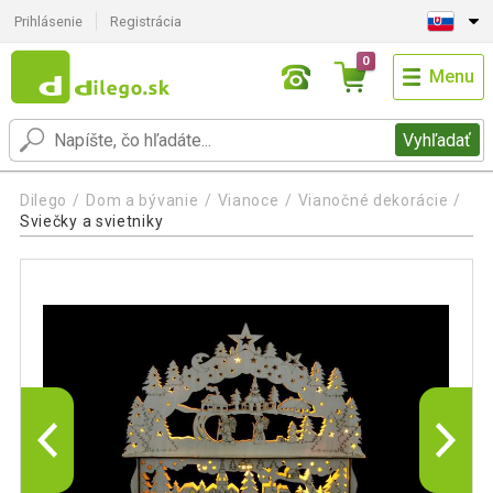
Prihlásenie
Registrácia
0
Menu
Vyhľadať
Dilego
Dom a bývanie
Vianoce
Vianočné dekorácie
Sviečky a svietniky