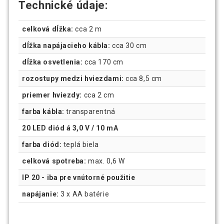
Technické údaje:
celková dĺžka:
cca 2 m
dĺžka napájacieho kábla:
cca 30 cm
dĺžka osvetlenia:
cca 170 cm
rozostupy medzi hviezdami:
cca 8,5 cm
priemer hviezdy:
cca 2 cm
farba kábla:
transparentná
20 LED diód á 3,0 V / 10 mA
farba diód:
teplá biela
celková spotreba:
max. 0,6 W
IP 20 - iba pre vnútorné použitie
napájanie:
3 x AA batérie