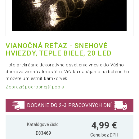
VIANOČNÁ REŤAZ - SNEHOVÉ
HVIEZDY, TEPLE BIELE, 20 LED
Toto prekrásne dekoratívne osvetlenie vnesie do Vášho
domova zimnú atmosféru. Vďaka napájaniu na batérie ho
môžete umiestniť kamkoľvek.
Zobraziť podrobnejší popis
DODANIE DO 2-3 PRACOVNÝCH DNÍ
4,99 €
Katalógové číslo:
D33469
Cena bez DPH