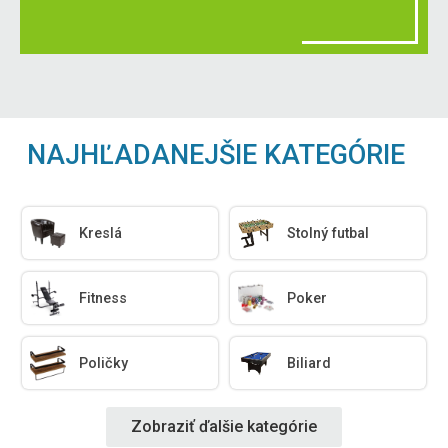
NAJHĽADANEJŠIE KATEGÓRIE
Kreslá
Stolný futbal
Fitness
Poker
Poličky
Biliard
Zobraziť ďalšie kategórie