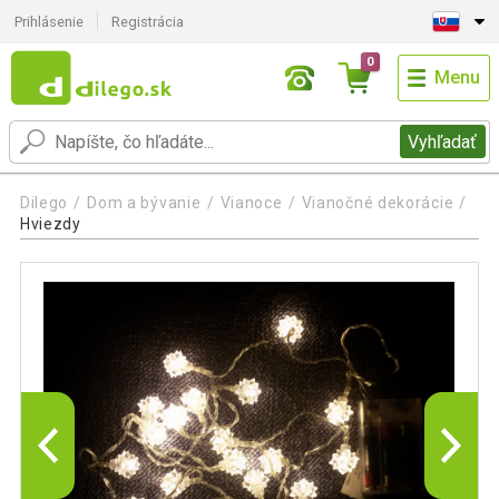
Prihlásenie
Registrácia
0
Menu
Vyhľadať
Dilego
Dom a bývanie
Vianoce
Vianočné dekorácie
Hviezdy