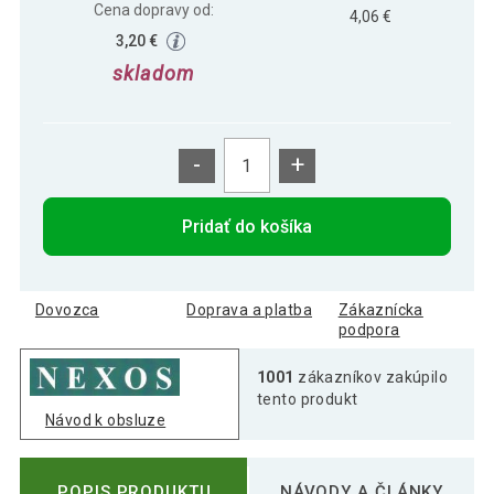
Cena dopravy od:
4,06 €
3,20 €
skladom
-
+
Pridať do košíka
Dovozca
Doprava a platba
Zákaznícka
podpora
1001
zákazníkov zakúpilo
tento produkt
Návod k obsluze
POPIS PRODUKTU
NÁVODY A ČLÁNKY