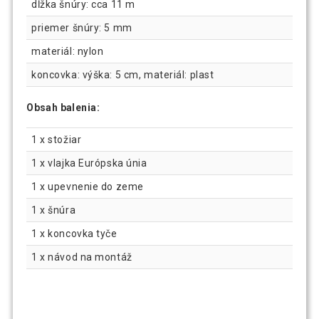
dĺžka šnúry: cca 11 m
priemer šnúry: 5 mm
materiál: nylon
koncovka: výška: 5 cm, materiál: plast
Obsah balenia:
1 x stožiar
1 x vlajka Európska únia
1 x upevnenie do zeme
1 x šnúra
1 x koncovka tyče
1 x návod na montáž