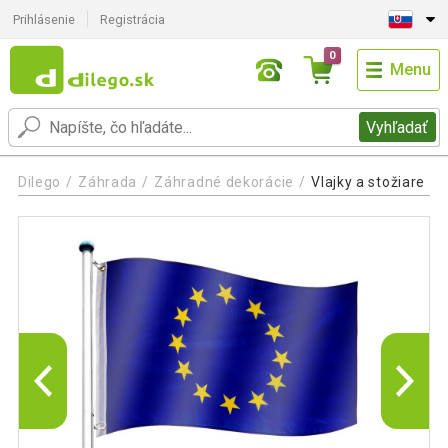
Prihlásenie
Registrácia
0
Menu
Vyhľadať
Dilego
Záhrada
Záhradné dekorácie
Vlajky a stožiare