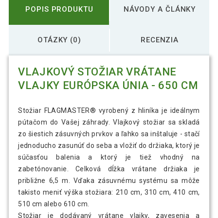
POPIS PRODUKTU
NÁVODY A ČLÁNKY
OTÁZKY (0)
RECENZIA
VLAJKOVÝ STOŽIAR VRÁTANE
VLAJKY EURÓPSKA ÚNIA - 650 CM
Stožiar FLAGMASTER® vyrobený z hliníka je ideálnym
pútačom do Vašej záhrady. Vlajkový stožiar sa skladá
zo šiestich zásuvných prvkov a ľahko sa inštaluje - stačí
jednoducho zasunúť do seba a vložiť do držiaka, ktorý je
súčasťou balenia a ktorý je tiež vhodný na
zabetónovanie. Celková dĺžka vrátane držiaka je
približne 6,5 m. Vďaka zásuvnému systému sa môže
takisto meniť výška stožiara: 210 cm, 310 cm, 410 cm,
510 cm alebo 610 cm.
Stožiar je dodávaný vrátane vlajky, zavesenia a