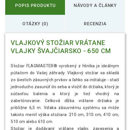
POPIS PRODUKTU
NÁVODY A ČLÁNKY
OTÁZKY (0)
RECENZIA
VLAJKOVÝ STOŽIAR VRÁTANE
VLAJKY ŠVAJČIARSKO - 650 CM
Stožiar FLAGMASTER® vyrobený z hliníka je ideálnym
pútačom do Vašej záhrady. Vlajkový stožiar sa skladá
zo šiestich zásuvných prvkov a ľahko sa inštaluje - stačí
jednoducho zasunúť do seba a vložiť do držiaka, ktorý je
súčasťou balenia a ktorý je tiež vhodný na
zabetónovanie. Celková dĺžka vrátane držiaka je
približne 6,5 m. Vďaka zásuvnému systému sa môže
takisto meniť výška stožiara: 210 cm, 310 cm, 410 cm,
510 cm alebo 610 cm.
Stožiar je dodávaný vrátane vlajky, zavesenia a