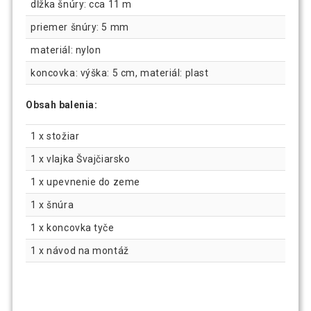
dĺžka šnúry: cca 11 m
priemer šnúry: 5 mm
materiál: nylon
koncovka: výška: 5 cm, materiál: plast
Obsah balenia:
1 x stožiar
1 x vlajka Švajčiarsko
1 x upevnenie do zeme
1 x šnúra
1 x koncovka tyče
1 x návod na montáž