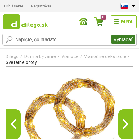
Prihlásenie
Registrácia
0
Menu
Vyhľadať
Dilego
Dom a bývanie
Vianoce
Vianočné dekorácie
Svetelné drôty