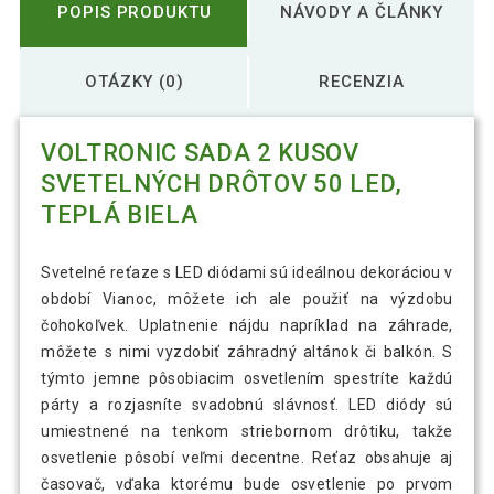
POPIS PRODUKTU
NÁVODY A ČLÁNKY
OTÁZKY (0)
RECENZIA
VOLTRONIC SADA 2 KUSOV
SVETELNÝCH DRÔTOV 50 LED,
TEPLÁ BIELA
Svetelné reťaze s LED diódami sú ideálnou dekoráciou v
období Vianoc, môžete ich ale použiť na výzdobu
čohokoľvek. Uplatnenie nájdu napríklad na záhrade,
môžete s nimi vyzdobiť záhradný altánok či balkón. S
týmto jemne pôsobiacim osvetlením spestríte každú
párty a rozjasníte svadobnú slávnosť. LED diódy sú
umiestnené na tenkom striebornom drôtiku, takže
osvetlenie pôsobí veľmi decentne. Reťaz obsahuje aj
časovač, vďaka ktorému bude osvetlenie po prvom