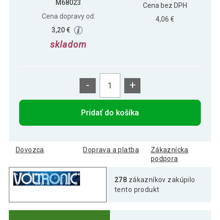
M68023
Cena bez DPH
Cena dopravy od:
4,06 €
3,20 €
skladom
-
+
Pridať do košíka
Dovozca
Doprava a platba
Zákaznícka
podpora
278
zákazníkov zakúpilo
tento produkt