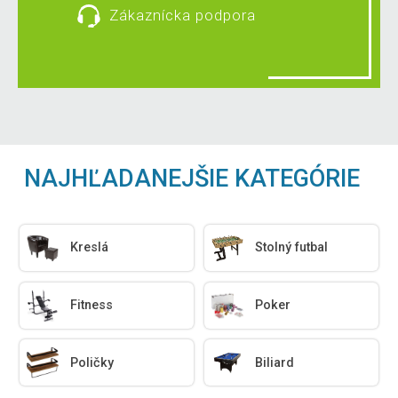
Zákaznícka podpora
NAJHĽADANEJŠIE KATEGÓRIE
Kreslá
Stolný futbal
Fitness
Poker
Poličky
Biliard