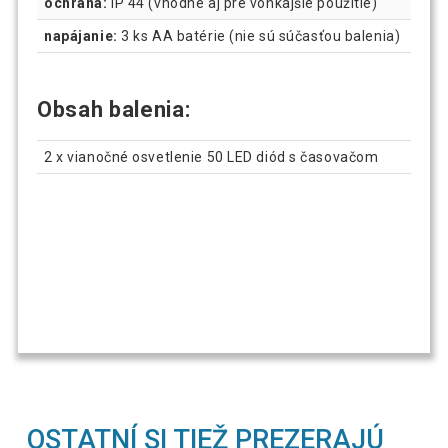
ochrana:
IP 44 (vhodné aj pre vonkajšie použitie)
napájanie:
3 ks AA batérie (nie sú súčasťou balenia)
Obsah balenia:
2 x vianočné osvetlenie 50 LED diód s časovačom
OSTATNÍ SI TIEŽ PREZERAJÚ