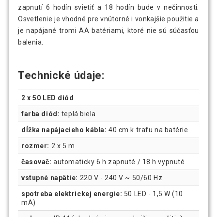
zapnutí 6 hodín svietiť a 18 hodín bude v nečinnosti.
Osvetlenie je vhodné pre vnútorné i vonkajšie použitie a
je napájané tromi AA batériami, ktoré nie sú súčasťou
balenia.
Technické údaje:
2 x 50 LED diód
farba diód:
teplá biela
dĺžka napájacieho kábla:
40 cm k trafu na batérie
rozmer:
2 x 5 m
časovač:
automaticky 6 h zapnuté / 18 h vypnuté
vstupné napätie:
220 V - 240 V ~ 50/60 Hz
spotreba elektrickej energie:
50 LED - 1,5 W (10
mA)