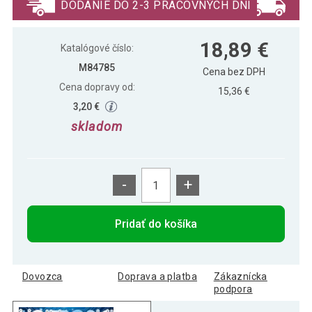
DODANIE DO 2-3 PRACOVNÝCH DNÍ
18,89 €
Katalógové číslo:
M84785
Cena bez DPH
Cena dopravy od:
15,36 €
3,20 €
skladom
-
+
Pridať do košíka
Dovozca
Doprava a platba
Zákaznícka
podpora