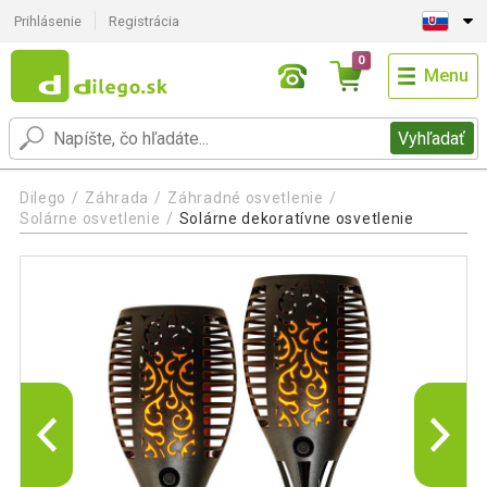
Prihlásenie
Registrácia
0
Menu
Vyhľadať
Dilego
Záhrada
Záhradné osvetlenie
Solárne osvetlenie
Solárne dekoratívne osvetlenie