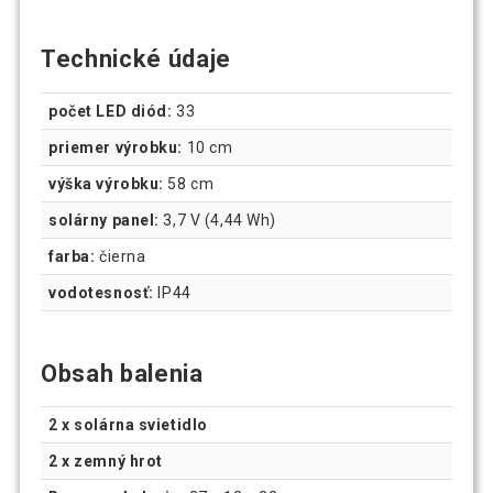
Technické údaje
počet LED diód:
33
priemer výrobku:
10 cm
výška výrobku:
58 cm
solárny panel:
3,7 V (4,44 Wh)
farba:
čierna
vodotesnosť:
IP44
Obsah balenia
2 x solárna svietidlo
2 x zemný hrot