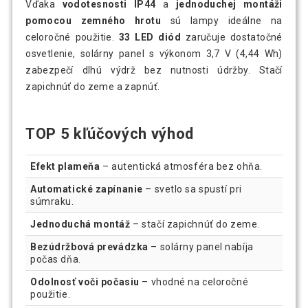
Vďaka
vodotesnosti IP44
a
jednoduchej montáži
pomocou zemného hrotu
sú lampy ideálne na
celoročné použitie.
33 LED diód
zaručuje dostatočné
osvetlenie, solárny panel s výkonom 3,7 V (4,44 Wh)
zabezpečí dlhú výdrž bez nutnosti údržby. Stačí
zapichnúť do zeme a zapnúť.
TOP 5 kľúčových výhod
Efekt plameňa
– autentická atmosféra bez ohňa.
Automatické zapínanie
– svetlo sa spustí pri
súmraku.
Jednoduchá montáž
– stačí zapichnúť do zeme.
Bezúdržbová prevádzka
– solárny panel nabíja
počas dňa.
Odolnosť voči počasiu
– vhodné na celoročné
použitie.