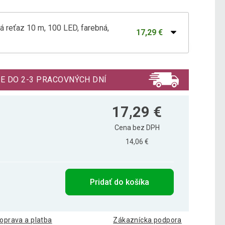
reťaz 10 m, 100 LED, farebná,
17,29 €
reťaz 40 m, 400 LED, farebné, ovládač
41,19 €
E DO 2-3 PRACOVNÝCH DNÍ
reťaz 5 m, 50 LED, farebná, ovládač
15,89 €
17,29 €
Cena bez DPH
14,06 €
Pridať do košíka
oprava a platba
Zákaznícka podpora