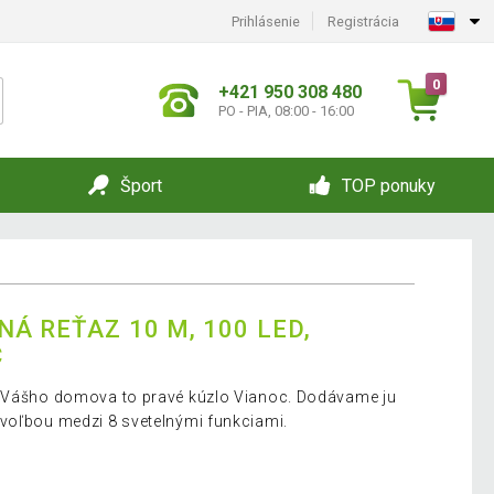
Prihlásenie
Registrácia
0
+421 950 308 480
PO - PIA, 08:00 - 16:00
Šport
TOP ponuky
Á REŤAZ 10 M, 100 LED,
Č
o Vášho domova to pravé kúzlo Vianoc. Dodávame ju
 voľbou medzi 8 svetelnými funkciami.