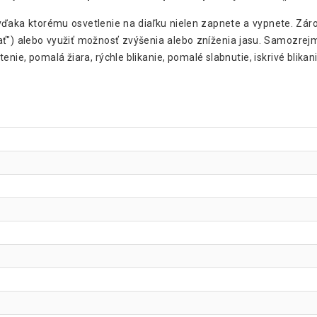
 vďaka ktorému osvetlenie na diaľku nielen zapnete a vypnete. Zár
ať") alebo využiť možnosť zvýšenia alebo zníženia jasu. Samozrej
nie, pomalá žiara, rýchle blikanie, pomalé slabnutie, iskrivé blikani