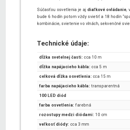
Súčasťou osvetlenia je aj
diaľkové ovládanie
,
bude 6 hodín potom vždy svietiť a 18 hodín "sp
kombinácie, svietenie vo vlnách, sekvenčné sviete
Technické údaje:
dĺžka svetelnej časti:
cca 10 m
dĺžka napájacieho kábla:
cca 5 m
celková dĺžka osvetlenia:
cca 15 m
farba napájacieho kábla:
transparentná
100 LED diód
farba osvetlenia:
farebná
rozostupy medzi diódami:
10 cm
veľkosť diódy:
cca 3 mm