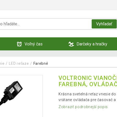
Vyhľadať
Voľný čas
Darčeky a hračky
nie
LED reťaze
Farebné
VOLTRONIC VIANOČN
FAREBNÁ, OVLÁDA
Krásna svetelná reťaz vnesie d
vrátane ovládača pre časovač a
Zobraziť podrobnejší popis