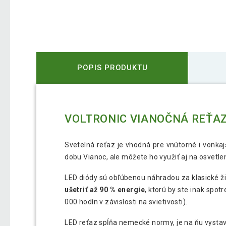
POPIS PRODUKTU
VOLTRONIC VIANOČNÁ REŤAZ 
Svetelná reťaz je vhodná pre vnútorné i vonkaj
dobu Vianoc, ale môžete ho využiť aj na osvetl
LED diódy sú obľúbenou náhradou za klasické ži
ušetriť až 90 % energie
, ktorú by ste inak spot
000 hodín v závislosti na svietivosti).
LED reťaz spĺňa nemecké normy, je na ňu vyst