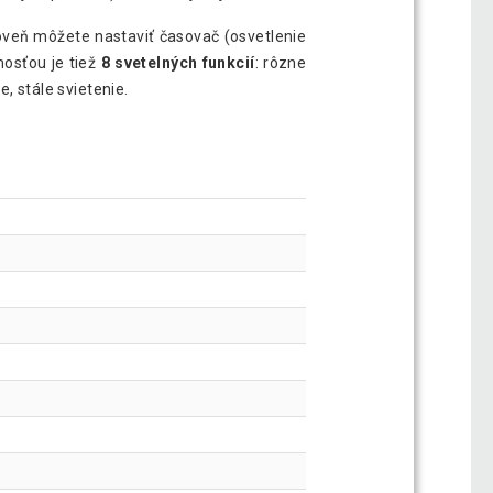
oveň môžete nastaviť časovač (osvetlenie
mosťou je tiež
8 svetelných funkcií
: rôzne
e, stále svietenie.