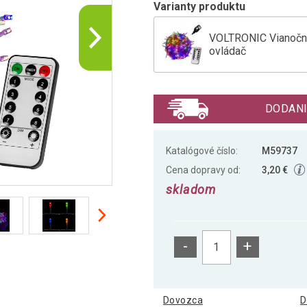
Varianty produktu
VOLTRONIC Vianočná 
ovládač
VOLTRONIC Vianočná 
DODANI
VOLTRONIC Vianočná 
Katalógové číslo:
M59737
Cena dopravy od:
3,20 €
skladom
-
+
Dovozca
D