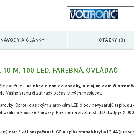
NÁVODY A ČLÁNKY
OTÁZKY (0)
10 M, 100 LED, FAREBNÁ, OVLÁDAČ
šie použitie -
na okno alebo do chodby, ale aj na dom či stromč
enie Vášho stanu či záhrady počas letných mesiacov.
arovky. Oproti klasickým žiarovkám LED diódy nevyžarujú teplo, s
rebovali na klasické žiarovky. Priemerná životnosť LED diódy je 2 0
avený
certifikát bezpečnosti GS a spĺňa stupeň krytia IP 44
(pre von