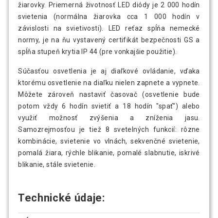
žiarovky. Priemerná životnosť LED diódy je 2 000 hodín
svietenia (normálna žiarovka cca 1 000 hodín v
závislosti na svietivosti). LED reťaz spĺňa nemecké
normy, je na ňu vystavený certifikát bezpečnosti GS a
spĺňa stupeň krytia IP 44 (pre vonkajšie použitie).
Súčasťou osvetlenia je aj diaľkové ovládanie, vďaka
ktorému osvetlenie na diaľku nielen zapnete a vypnete.
Môžete zároveň nastaviť časovač (osvetlenie bude
potom vždy 6 hodín svietiť a 18 hodín "spať") alebo
využiť možnosť zvýšenia a zníženia jasu.
Samozrejmosťou je tiež 8 svetelných funkcií: rôzne
kombinácie, svietenie vo vlnách, sekvenčné svietenie,
pomalá žiara, rýchle blikanie, pomalé slabnutie, iskrivé
blikanie, stále svietenie.
Technické údaje: