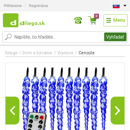
Prihlásenie
Registrácia
0
Menu
Vyhľadať
Dilego
Dom a bývanie
Vianoce
Cencúle