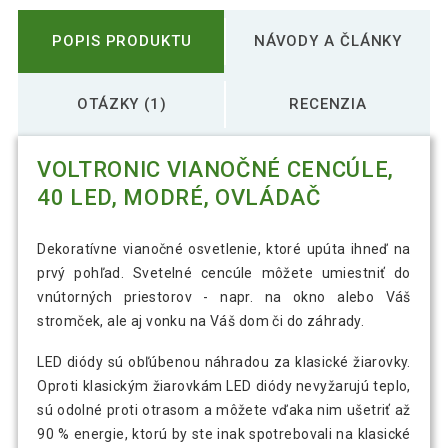
POPIS PRODUKTU
NÁVODY A ČLÁNKY
OTÁZKY (1)
RECENZIA
VOLTRONIC VIANOČNÉ CENCÚLE,
40 LED, MODRÉ, OVLÁDAČ
Dekoratívne vianočné osvetlenie, ktoré upúta ihneď na
prvý pohľad. Svetelné cencúle môžete umiestniť do
vnútorných priestorov - napr. na okno alebo Váš
stromček, ale aj vonku na Váš dom či do záhrady.
LED diódy sú obľúbenou náhradou za klasické žiarovky.
Oproti klasickým žiarovkám LED diódy nevyžarujú teplo,
sú odolné proti otrasom a môžete vďaka nim ušetriť až
90 % energie, ktorú by ste inak spotrebovali na klasické