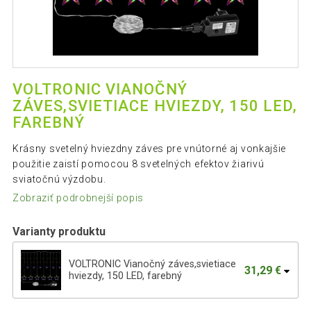
VOLTRONIC VIANOČNÝ
ZÁVES,SVIETIACE HVIEZDY, 150 LED,
FAREBNÝ
Krásny svetelný hviezdny záves pre vnútorné aj vonkajšie
použitie zaistí pomocou 8 svetelných efektov žiarivú
sviatočnú výzdobu.
Zobraziť podrobnejší popis
Varianty produktu
VOLTRONIC Vianočný záves,svietiace
31,29 €
hviezdy, 150 LED, farebný
VOLTRONIC Vianočný záves, 5 hviezd, 61