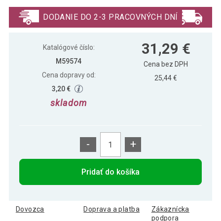
21,59 €
LED, farebný, ovládač
DODANIE DO 2-3 PRACOVNÝCH DNÍ
31,29 €
Katalógové číslo:
M59574
Cena bez DPH
Cena dopravy od:
25,44 €
3,20 €
skladom
-
+
Pridať do košíka
Dovozca
Doprava a platba
Zákaznícka
podpora