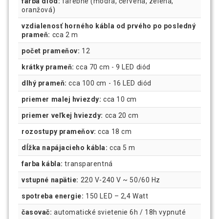
farba diód:
farebné (modrá, červená, zelená,
oranžová)
vzdialenosť horného kábla od prvého po posledný
prameň:
cca 2 m
počet prameňov:
12
krátky prameň:
cca 70 cm - 9 LED diód
dlhý prameň:
cca 100 cm - 16 LED diód
priemer malej hviezdy:
cca 10 cm
priemer veľkej hviezdy:
cca 20 cm
rozostupy prameňov:
cca 18 cm
dĺžka napájacieho kábla:
cca 5 m
farba kábla:
transparentná
vstupné napätie:
220 V-240 V ~ 50/60 Hz
spotreba energie:
150 LED – 2,4 Watt
časovač:
automatické svietenie 6h / 18h vypnuté