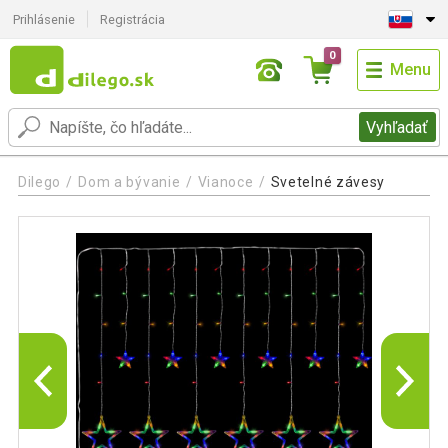
Prihlásenie
Registrácia
0
Menu
Vyhľadať
Dilego
Dom a bývanie
Vianoce
Svetelné závesy