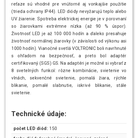
reťaze sú vhodné pre vnútorné aj vonkajšie použitie
(trieda ochrany IP44). LED diódy nevyžarujú teplo alebo
UV žiarenie. Spotreba elektrickej energie je v porovnaní
so žiarovkami extrémne nízka (až 90 % úspor).
Životnosť LED je až 100 000 hodín a ďaleko presahuje
životnosť normálnej žiarovky (v závislosti od výkonu asi
1000 hodín). Vianočné svetlá VOLTRONIC boli navrhnuté
s ohľadom na bezpečnosť, a preto bol adaptér
certifikovaný (SGS) GS. Na adaptéri je možné si vybrať z
8 svetelných funkcií: rôzne kombinácie, svietenie vo
vlnách, sekvenčné svietenie, pomalá žiara, rýchle
blikanie, pomalé slabnutie, iskrivé blikanie, stále
svietenie.
Technické údaje:
počet LED diód:
150