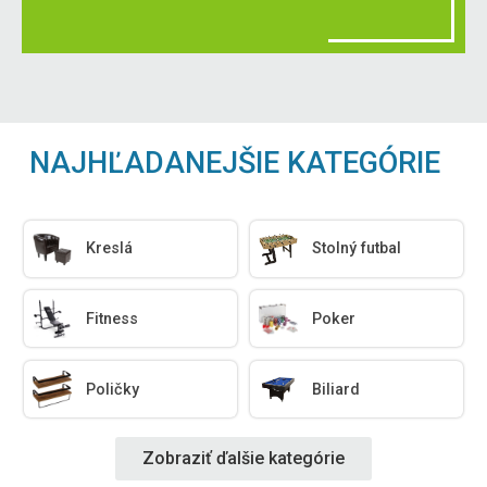
NAJHĽADANEJŠIE KATEGÓRIE
Kreslá
Stolný futbal
Fitness
Poker
Poličky
Biliard
Zobraziť ďalšie kategórie