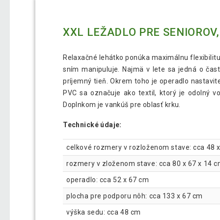
XXL LEŽADLO PRE SENIOROV
Relaxačné lehátko ponúka maximálnu flexibilitu,
sním manipuluje. Najmä v lete sa jedná o čast
príjemný tieň. Okrem toho je operadlo nastavite
PVC sa označuje ako textil, ktorý je odolný 
Doplnkom je vankúš pre oblasť krku.
Technické údaje:
celkové rozmery v rozloženom stave: cca 48 x 
rozmery v zloženom stave: cca 80 x 67 x 14 cm
operadlo: cca 52 x 67 cm
plocha pre podporu nôh: cca 133 x 67 cm
výška sedu: cca 48 cm