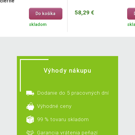
 čierne
58,29 €
Do košíka
skladom
skl
Výhody nákupu
Dodanie do 5 pracovných dní
Výhodné ceny
99 % tovaru skladom
Garancia vrátenia peňazí