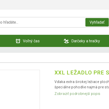
Vyhľadať
Voľný čas
Darčeky a hračky
XXL LEŽADLO PRE 
Vďaka extra širokej ležiace plo
špeciálne pohodlie najmä pre st
Zobraziť podrobnejší popis