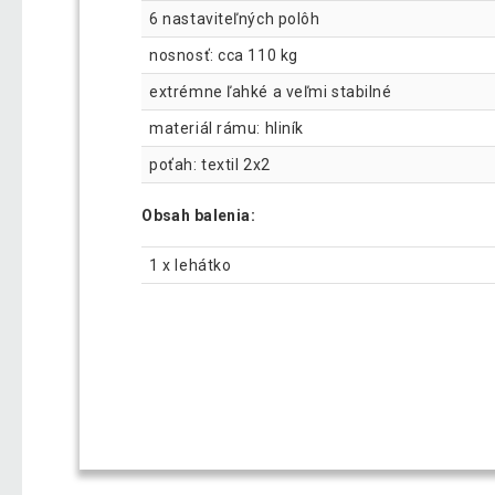
6 nastaviteľných polôh
nosnosť: cca 110 kg
extrémne ľahké a veľmi stabilné
materiál rámu: hliník
poťah: textil 2x2
Obsah balenia:
1 x lehátko