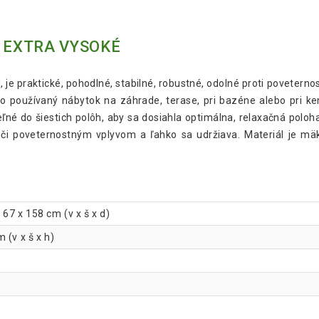
, EXTRA VYSOKÉ
 je praktické, pohodlné, stabilné, robustné, odolné proti povetern
o používaný nábytok na záhrade, terase, pri bazéne alebo pri ke
ľné do šiestich polôh, aby sa dosiahla optimálna, relaxačná poloha
voči poveternostným vplyvom a ľahko sa udržiava. Materiál je mä
67 x 158 cm (v x š x d)
 (v x š x h)