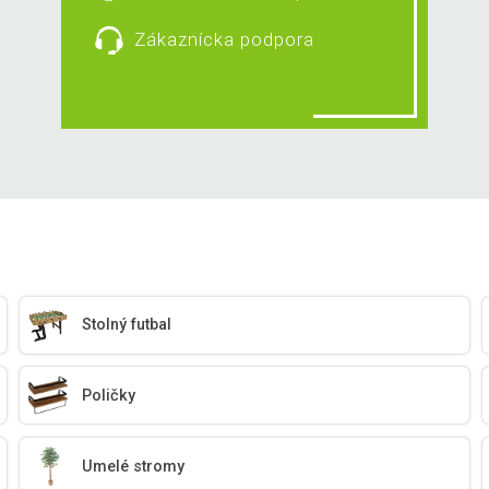
Zákaznícka podpora
Stolný futbal
Poličky
Umelé stromy