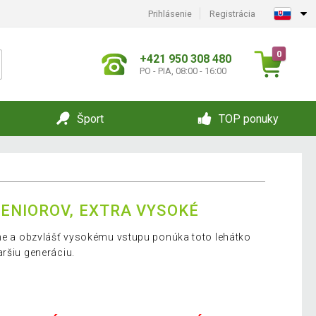
Prihlásenie
Registrácia
0
+421 950 308 480
PO - PIA, 08:00 - 16:00
Šport
TOP ponuky
SENIOROV, EXTRA VYSOKÉ
che a obzvlášť vysokému vstupu ponúka toto lehátko
aršiu generáciu.