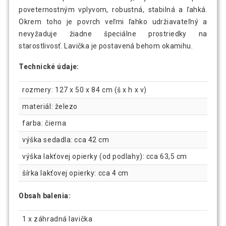
poveternostným vplyvom, robustná, stabilná a ľahká.
Okrem toho je povrch veľmi ľahko udržiavateľný a
nevyžaduje žiadne špeciálne prostriedky na
starostlivosť. Lavička je postavená behom okamihu.
Technické údaje:
rozmery: 127 x 50 x 84 cm (š x h x v)
materiál: železo
farba: čierna
výška sedadla: cca 42 cm
výška lakťovej opierky (od podlahy): cca 63,5 cm
šírka lakťovej opierky: cca 4 cm
Obsah balenia:
1 x záhradná lavička