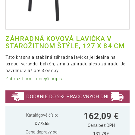
ZÁHRADNÁ KOVOVÁ LAVIČKA V
STAROŽITNOM ŠTÝLE, 127 X 84 CM
Táto krásna a stabilná záhradná lavička je ideálna na
terasu, verandu, balkón, zimnú záhradu alebo záhradu. Je
navrhnutá až pre 3 osoby.
Zobraziť podrobnejší popis
DODANIE DO 2-3 PRACOVNÝCH DNÍ
162,09 €
Katalógové číslo:
D77265
Cena bez DPH
Cena dopravy od:
131,78 €