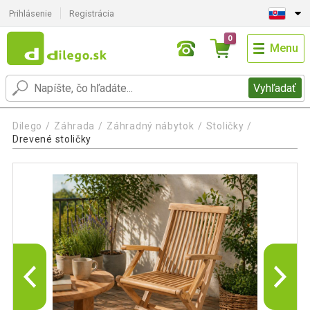
Prihlásenie
Registrácia
0
Menu
Vyhľadať
Dilego
Záhrada
Záhradný nábytok
Stoličky
Drevené stoličky