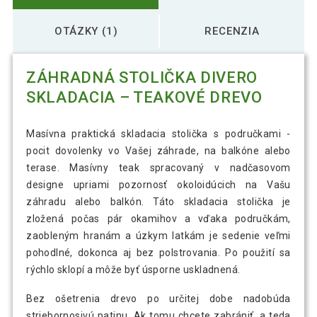
OTÁZKY (1)
RECENZIA
ZÁHRADNÁ STOLIČKA DIVERO
SKLADACIA – TEAKOVÉ DREVO
Masívna praktická skladacia stolička s područkami -
pocit dovolenky vo Vašej záhrade, na balkóne alebo
terase. Masívny teak spracovaný v nadčasovom
designe upriami pozornosť okoloidúcich na Vašu
záhradu alebo balkón. Táto skladacia stolička je
zložená počas pár okamihov a vďaka područkám,
zaobleným hranám a úzkym latkám je sedenie veľmi
pohodlné, dokonca aj bez polstrovania. Po použití sa
rýchlo sklopí a môže byť úsporne uskladnená.
Bez ošetrenia drevo po určitej dobe nadobúda
striebornosivú patinu. Ak tomu chcete zabrániť, a teda