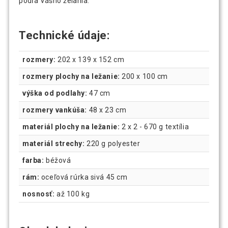
podľa Vášho želania.
Technické údaje:
rozmery:
202 x 139 x 152 cm
rozmery plochy na ležanie:
200 x 100 cm
výška od podlahy:
47 cm
rozmery vankúša:
48 x 23 cm
materiál plochy na ležanie:
2 x 2 - 670 g textília
materiál strechy:
220 g polyester
farba:
béžová
rám:
oceľová rúrka sivá 45 cm
nosnosť:
až 100 kg