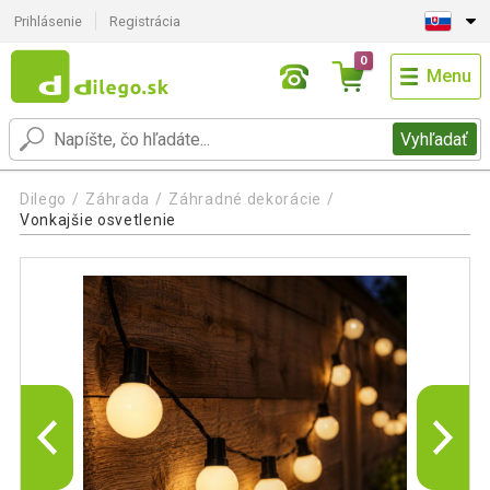
Prihlásenie
Registrácia
0
Menu
Vyhľadať
Dilego
Záhrada
Záhradné dekorácie
Vonkajšie osvetlenie