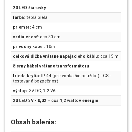
20 LED žiarovky
farba:
teplá biela
priemer:
4 cm
vzdialenosť:
cca 30 cm
prívodný kábel:
10m
celková dĺžka vrátane napájacieho káblu:
cca 15 m
čierny kábel vrátane transformátoru
trieda krytia:
IP 44 (pre vonkajšie použitie) - GS -
testovaná bezpečnosť
výstup:
3V DC, 1,2 VA
20 LED 3V - 0,02 = cca 1,2 wattov energie
Obsah balenia: