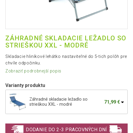
ZÁHRADNÉ SKLADACIE LEŽADLO SO
STRIEŠKOU XXL - MODRÉ
Skladacie hliníkové lehátko nastaviteľné do 5-tich polôh pre
chvíle odpočinku.
Zobraziť podrobnejší popis
Varianty produktu
Záhradné skladacie ležadlo so
71,99 €
strieškou XXL - modré
DIVERO skladacie ležadlo so strieškou,
71,99 €
XXL, béžové
DODANIE DO 2-3 PRACOVNÝCH DNÍ