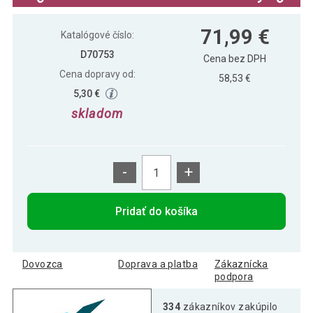
DIVERO skladacie ležadlo so strieškou,
107,99 €
71,99 €
XXL, sivé
Katalógové číslo:
D70753
Cena bez DPH
Cena dopravy od:
58,53 €
5,30 €
skladom
-
+
Pridať do košíka
Dovozca
Doprava a platba
Zákaznícka
podpora
334
zákazníkov zakúpilo