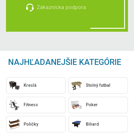
Zákaznícka podpora
NAJHĽADANEJŠIE KATEGÓRIE
Kreslá
Stolný futbal
Fitness
Poker
Poličky
Biliard