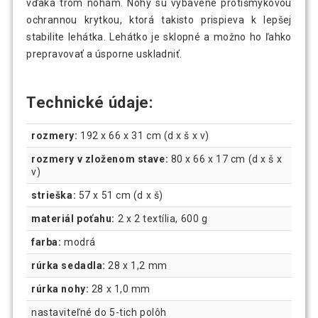
vďaka trom nohám. Nohy sú vybavené protišmykovou
ochrannou krytkou, ktorá takisto prispieva k lepšej
stabilite lehátka. Lehátko je sklopné a možno ho ľahko
prepravovať a úsporne uskladniť.
Technické údaje:
rozmery:
192 x 66 x 31 cm (d x š x v)
rozmery v zloženom stave:
80 x 66 x 17 cm (d x š x
v)
strieška:
57 x 51 cm (d x š)
materiál poťahu:
2 x 2 textília, 600 g
farba:
modrá
rúrka sedadla:
28 x 1,2 mm
rúrka nohy:
28 x 1,0 mm
nastaviteľné do 5-tich polôh