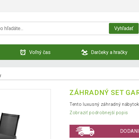
Vyhľadať
Voľný čas
Darčeky a hračky
y
ZÁHRADNÝ SET GAR
Tento luxusný záhradný nábytok 
Zobraziť podrobnejší popis
DODANI