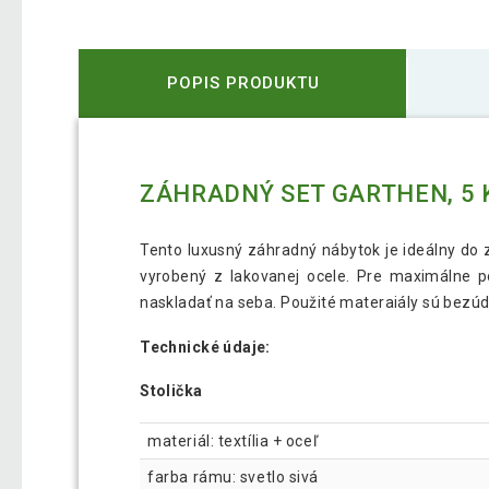
POPIS PRODUKTU
ZÁHRADNÝ SET GARTHEN, 5 
Tento luxusný záhradný nábytok je ideálny do z
vyrobený z lakovanej ocele. Pre maximálne po
naskladať na seba. Použité materaiály sú bezúd
Technické údaje:
Stolička
materiál: textília + oceľ
farba rámu: svetlo sivá