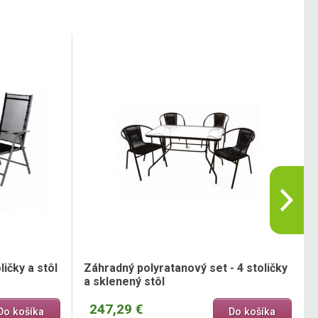
ičky a stôl
Záhradný polyratanový set - 4 stoličky
a sklenený stôl
247,29 €
Do košíka
Do košíka