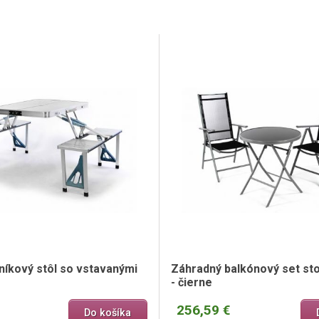
iníkový stôl so vstavanými
Záhradný balkónový set stol
- čierne
256,59 €
Do košíka