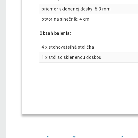
priemer sklenenej dosky: 5,3 mm
otvor na slnečník: 4 cm
Obsah balenia:
4 x stohovateľná stolička
1 x stôl so sklenenou doskou