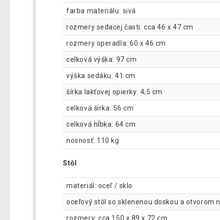
farba materiálu: sivá
rozmery sedacej časti: cca 46 x 47 cm
rozmery operadla: 60 x 46 cm
celková výška: 97 cm
výška sedáku: 41 cm
šírka lakťovej opierky: 4,5 cm
celková šírka: 56 cm
celková hĺbka: 64 cm
nosnosť: 110 kg
Stôl
materiál: oceľ / sklo
oceľový stôl so sklenenou doskou a otvorom 
rozmery: cca 150 x 89 x 72 cm