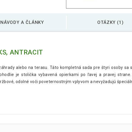
NÁVODY A ČLÁNKY
OTÁZKY (1)
KS, ANTRACIT
áhrady alebo na terasu. Táto kompletná sada pre štyri osoby sa sk
hodlie je stolička vybavená opierkami po ľavej a pravej strane.
ržbové, odolné voči poveternostným vplyvom a nevyžadujú špeciáln