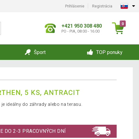
Prihlásenie
Registrácia
0
+421 950 308 480
PO - PIA, 08:00 - 16:00
Šport
TOP ponuky
THEN, 5 KS, ANTRACIT
je ideálny do záhrady alebo na terasu.
E DO 2-3 PRACOVNÝCH DNÍ