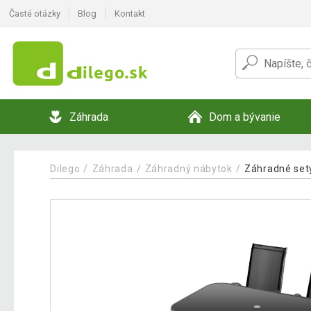
Časté otázky
Blog
Kontakt
Záhrada
Dom a bývanie
Dilego
Záhrada
Záhradný nábytok
Záhradné set