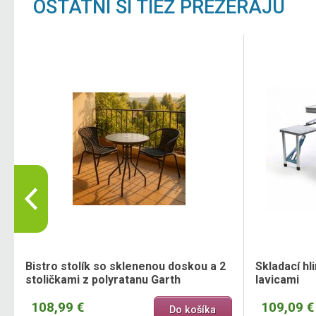
OSTATNÍ SI TIEŽ PREZERAJÚ
e
Bistro stolík so sklenenou doskou a 2
Skladací hl
stoličkami z polyratanu Garth
lavicami
108,99 €
109,09 €
Do košíka