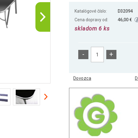
Katalógové číslo:
D32094
Cena dopravy od:
46,00 €
skladom 6 ks
-
+
Dovozca
D