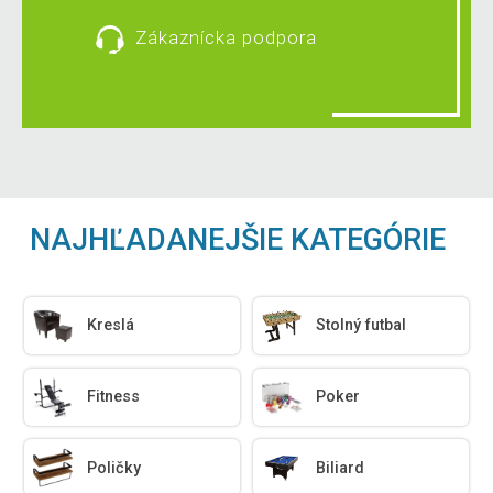
Zákaznícka podpora
NAJHĽADANEJŠIE KATEGÓRIE
Kreslá
Stolný futbal
Fitness
Poker
Poličky
Biliard