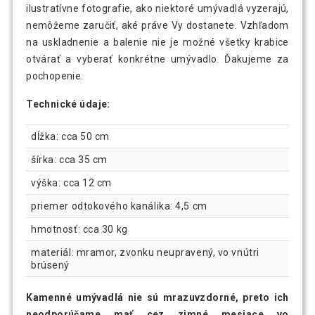
ilustratívne fotografie, ako niektoré umývadlá vyzerajú,
nemôžeme zaručiť, aké práve Vy dostanete. Vzhľadom
na uskladnenie a balenie nie je možné všetky krabice
otvárať a vyberať konkrétne umývadlo. Ďakujeme za
pochopenie.
Technické údaje:
dĺžka: cca 50 cm
šírka: cca 35 cm
výška: cca 12 cm
priemer odtokového kanálika: 4,5 cm
hmotnosť: cca 30 kg
materiál: mramor, zvonku neupravený, vo vnútri
brúsený
Kamenné umývadlá nie sú mrazuvzdorné, preto ich
neodporúčame mať cez zimné mesiace vo