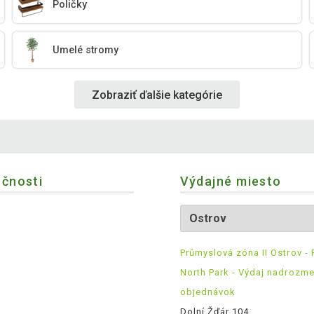
Poličky
Umelé stromy
Zobraziť ďalšie kategórie
očnosti
Výdajné miesto
Průmyslová zóna II Ostrov - 
North Park - Výdaj nadrozm
objednávok
Dolní Žďár 104