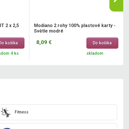
T 2 x 2,5
Modiano 2 rohy 100% plastové karty -
Světle modré
8,09 €
Do košíka
Do košíka
adom 4 ks
skladom
Fitness