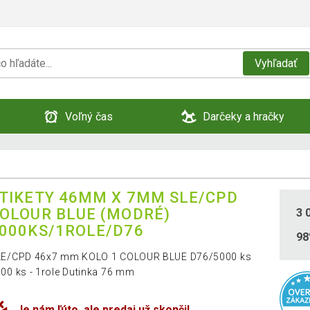
Vyhľadať
Voľný čas
Darčeky a hračky
TIKETY 46MM X 7MM SLE/CPD
OLOUR BLUE (MODRÉ)
3 
000KS/1ROLE/D76
9
LE/CPD 46x7 mm KOLO 1 COLOUR BLUE D76/5000 ks
00 ks - 1role Dutinka 76 mm
Je nám ľúto, ale predaj už skončil