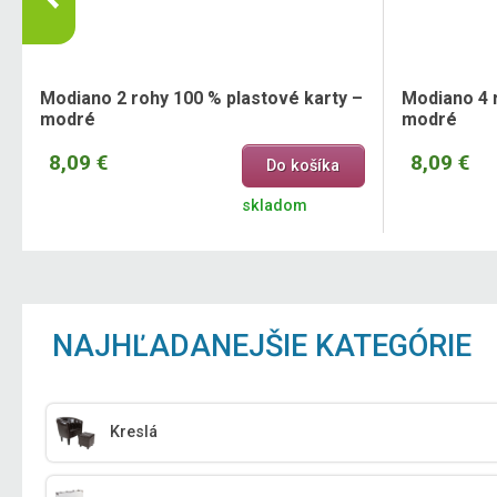
é
Modiano 2 rohy 100 % plastové karty –
Modiano 4 r
modré
modré
8,09 €
8,09 €
Do košíka
skladom
NAJHĽADANEJŠIE KATEGÓRIE
Kreslá