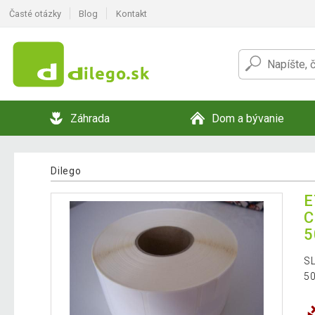
Časté otázky
Blog
Kontakt
Záhrada
Dom a bývanie
Dilego
E
C
5
S
50