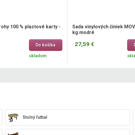
ohy 100 % plastové karty -
Sada vinylových činiek MOVI
kg modré
27,59 €
Do košíka
skladom
skl
Stolný futbal