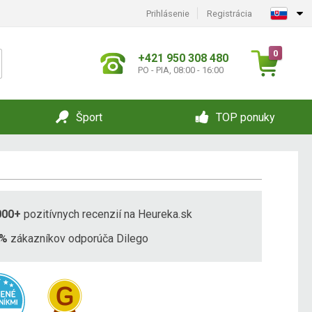
Prihlásenie
Registrácia
0
+421 950 308 480
PO - PIA, 08:00 - 16:00
Šport
TOP ponuky
000+
pozitívnych recenzií na Heureka.sk
8%
zákazníkov odporúča Dilego