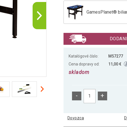
GamesPlanet® bilia
GamesPlanet® biliar
DODANI
GamesPlanet® biliar
Katalógové číslo:
M57277
Cena dopravy od:
11,00 €
skladom
-
+
Dovozca
D