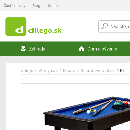
Časté otázky
Blog
Kontakt
Záhrada
Dom a bývanie
Dilego
Voľný čas
Biliard
Biliardové stoly
4 FT