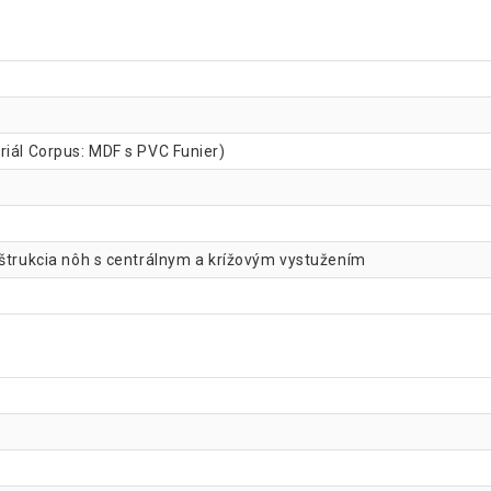
riál Corpus: MDF s PVC Funier)
nštrukcia nôh s centrálnym a krížovým vystužením