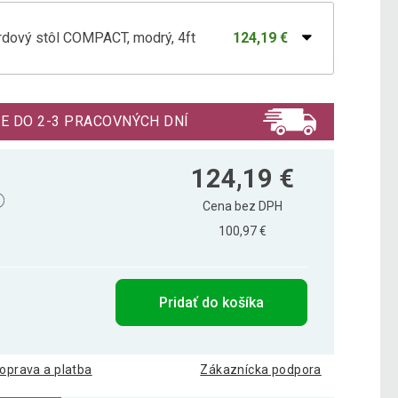
rdový stôl COMPACT, modrý, 4ft
124,19 €
dový stôl COMPACT, červený, 4ft
124,19 €
E DO 2-3 PRACOVNÝCH DNÍ
dový stôl COMPACT, zelený, 4ft
124,19 €
124,19 €
Cena bez DPH
100,97 €
Pridať do košíka
oprava a platba
Zákaznícka podpora