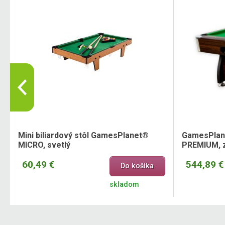
Mini biliardový stôl GamesPlanet®
GamesPlane
MICRO, svetlý
PREMIUM, z
60,49 €
544,89 €
Do košíka
skladom