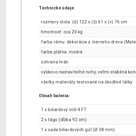
Technické údaje:
rozmery stola: (d) 122 x (š) 61 x (v) 76 cm
hmotnosť: cca 20 kg
farba rámu: dekorácia z čierneho dreva (Mate
farba plátna: modrá
ochrana hrán
výškovo nastaviteľné nohy, veľmi stabilná ko
všetky materiály testované na škodlivé látky
Obsah balenia:
1 x biliardový stôl 4 FT
2 x tágo (dĺžka 92 cm)
1 x sada biliardových gúľ (Ø 38 mm)