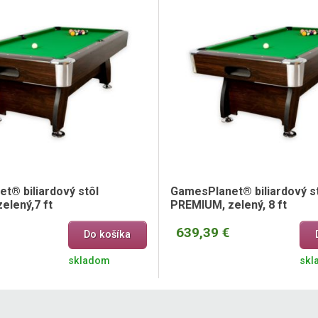
t® biliardový stôl
GamesPlanet® biliardový s
elený,7 ft
PREMIUM, zelený, 8 ft
639,39 €
Do košíka
skladom
skl