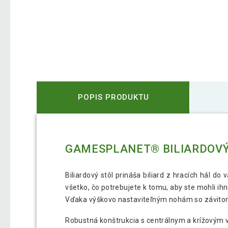
POPIS PRODUKTU
GAMESPLANET® BILIARDOVÝ
Biliardový stôl prináša biliard z hracích hál d
všetko, čo potrebujete k tomu, aby ste mohli i
Vďaka výškovo nastaviteľným nohám so závitom 
Robustná konštrukcia s centrálnym a krížovým v