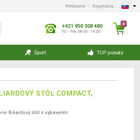
Prihlásenie
Registrácia
0
+421 950 308 480
PO - PIA, 08:00 - 16:00
Šport
TOP ponuky
LIARDOVÝ STÔL COMPACT,
ie. Biliardový stôl s vybavením.