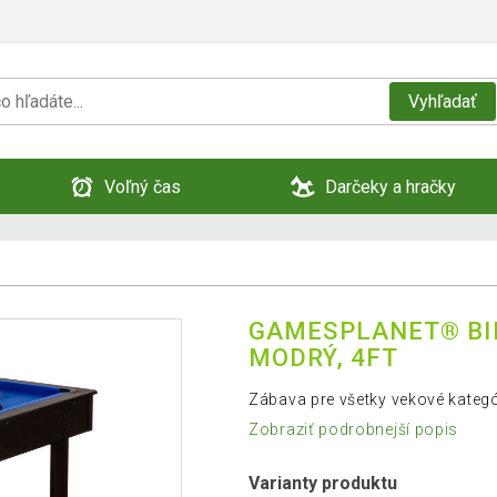
Vyhľadať
Voľný čas
Darčeky a hračky
GAMESPLANET® BI
MODRÝ, 4FT
Zábava pre všetky vekové kategór
Zobraziť podrobnejší popis
Varianty produktu