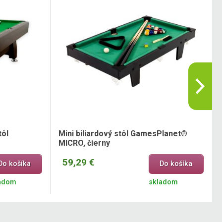
tôl
Mini biliardový stôl GamesPlanet®
MICRO, čierny
59,29 €
Do košíka
Do košíka
adom
skladom