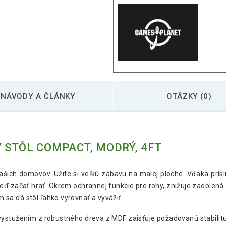
NÁVODY A ČLÁNKY
OTÁZKY (0)
 STÔL COMPACT, MODRÝ, 4FT
o vašich domovov. Užite si veľkú zábavu na malej ploche. Vďaka prí
hneď začať hrať. Okrem ochrannej funkcie pre rohy, znižuje zaoble
sa dá stôl ľahko vyrovnať a vyvážiť.
ystužením z robustného dreva z MDF zaisťuje požadovanú stabilitu