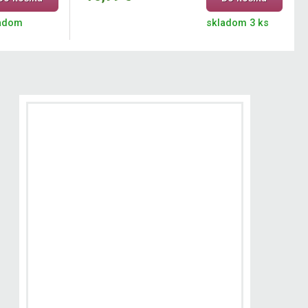
adom
skladom 3 ks