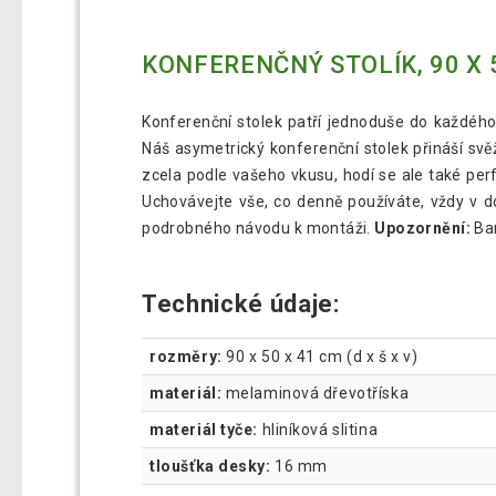
KONFERENČNÝ STOLÍK, 90 X 5
Konferenční stolek patří jednoduše do každého 
Náš asymetrický konferenční stolek přináší sv
zcela podle vašeho vkusu, hodí se ale také per
Uchovávejte vše, co denně používáte, vždy v do
podrobného návodu k montáži.
Upozornění:
Bar
Technické údaje:
rozměry:
90 x 50 x 41 cm (d x š x v)
materiál:
melaminová dřevotříska
materiál tyče:
hliníková slitina
tloušťka desky:
16 mm