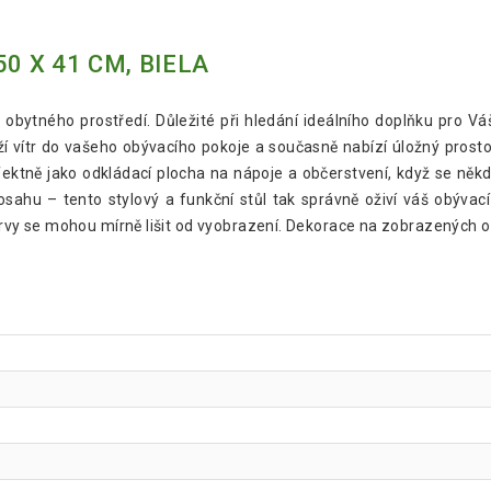
0 X 41 CM, BIELA
obytného prostředí. Důležité při hledání ideálního doplňku pro Vá
ěží vítr do vašeho obývacího pokoje a současně nabízí úložný pros
fektně jako odkládací plocha na nápoje a občerstvení, když se ně
sahu – tento stylový a funkční stůl tak správně oživí váš obývací
vy se mohou mírně lišit od vyobrazení. Dekorace na zobrazených o