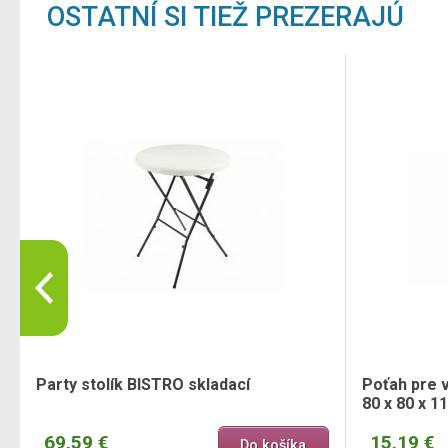
OSTATNÍ SI TIEŽ PREZERAJÚ
Party stolík BISTRO skladací
Poťah pre v
80 x 80 x 1
69,59 €
15,19 €
Do košíka