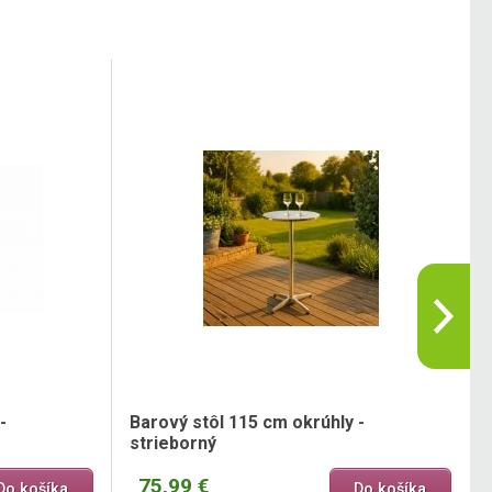
-
Barový stôl 115 cm okrúhly -
strieborný
75,99 €
Do košíka
Do košíka