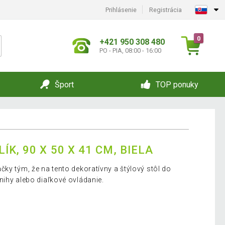
Prihlásenie
Registrácia
0
+421 950 308 480
PO - PIA, 08:00 - 16:00
Šport
TOP ponuky
K, 90 X 50 X 41 CM, BIELA
ky tým, že na tento dekoratívny a štýlový stôl do
nihy alebo diaľkové ovládanie.