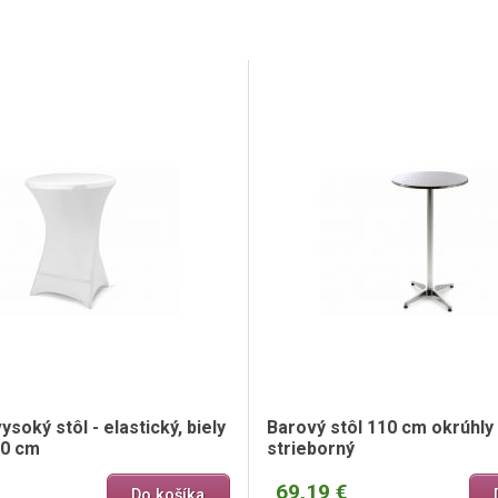
ysoký stôl - elastický, biely
Barový stôl 110 cm okrúhly 
10 cm
strieborný
69,19 €
Do košíka