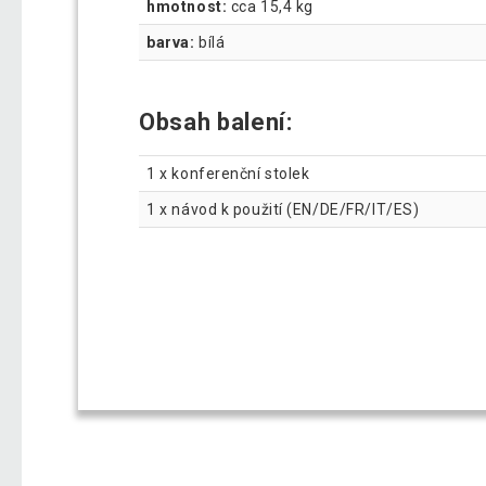
hmotnost:
cca 15,4 kg
barva:
bílá
Obsah balení:
1 x konferenční stolek
1 x návod k použití (EN/DE/FR/IT/ES)