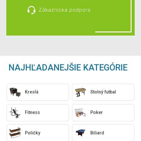
Zákaznícka podpora
NAJHĽADANEJŠIE KATEGÓRIE
Kreslá
Stolný futbal
Fitness
Poker
Poličky
Biliard