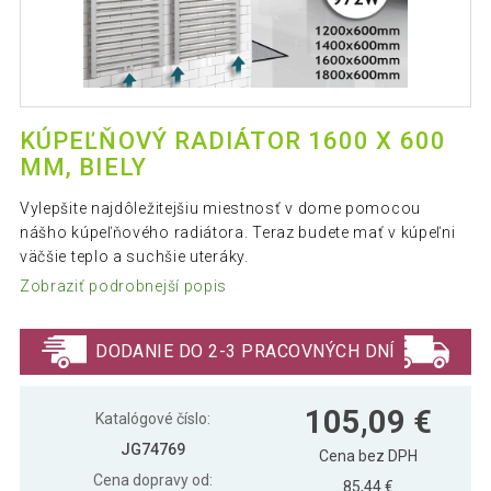
KÚPEĽŇOVÝ RADIÁTOR 1600 X 600
MM, BIELY
Vylepšite najdôležitejšiu miestnosť v dome pomocou
nášho kúpeľňového radiátora. Teraz budete mať v kúpeľni
väčšie teplo a suchšie uteráky.
Zobraziť podrobnejší popis
DODANIE DO 2-3 PRACOVNÝCH DNÍ
105,09 €
Katalógové číslo:
JG74769
Cena bez DPH
Cena dopravy od:
85,44 €