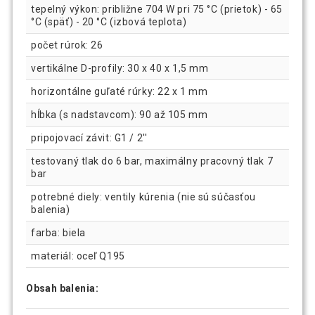
tepelný výkon: približne 704 W pri 75 °C (prietok) - 65
°C (späť) - 20 °C (izbová teplota)
počet rúrok: 26
vertikálne D-profily: 30 x 40 x 1,5 mm
horizontálne guľaté rúrky: 22 x 1 mm
hĺbka (s nadstavcom): 90 až 105 mm
pripojovací závit: G1 / 2''
testovaný tlak do 6 bar, maximálny pracovný tlak 7
bar
potrebné diely: ventily kúrenia (nie sú súčasťou
balenia)
farba: biela
materiál: oceľ Q195
Obsah balenia: