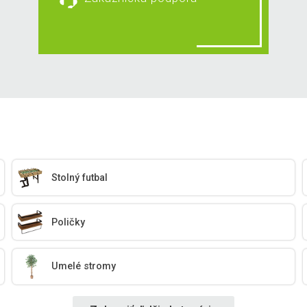
Stolný futbal
Poličky
Umelé stromy