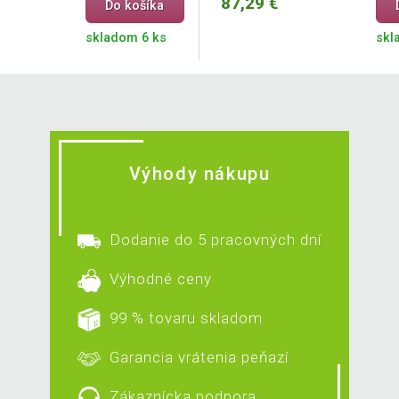
87,29 €
Do košíka
skladom 6 ks
skl
Výhody nákupu
Dodanie do 5 pracovných dní
Výhodné ceny
99 % tovaru skladom
Garancia vrátenia peňazí
Zákaznícka podpora