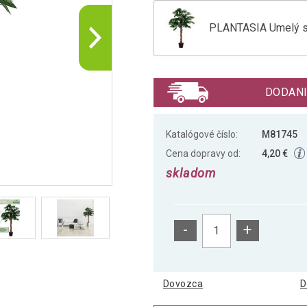
PLANTASIA Umelý s
PLANTASIA Umelý st
DODANI
Umelá kvetina - Ba
Katalógové číslo:
M81745
Cena dopravy od:
4,20 €
skladom
Umelý strom - bam
-
+
Umelý strom - bamb
Dovozca
D
Umelý strom - fikus