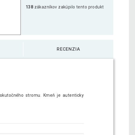
138
zákazníkov zakúpilo tento produkt
 190 cm
74,19 €
vník 180 cm
94,49 €
RECENZIA
a Areca 180 cm
117,99 €
 skutočného stromu. Kmeň je autenticky