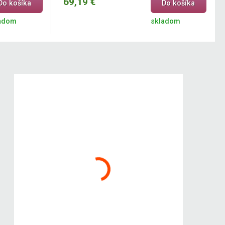
69,19 €
Do košíka
Do košíka
adom
skladom
Dilego