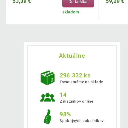
53,39 €
59,29 €
Do košíka
skladom
Aktuálne
296 332 ks
Tovaru máme na sklade
14
Zákazníkov online
98%
Spokojných zákazníkov