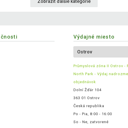
Zobraziť ďalšie kategórie
očnosti
Výdajné miesto
Průmyslová zóna II Ostrov - 
North Park - Výdaj nadrozm
objednávok
Dolní Žďár 104
363 01 Ostrov
Česká republika
Po - Pia, 8:00 - 16:00
So - Ne, zatvorené