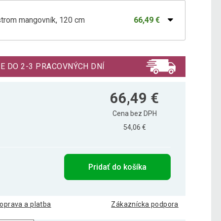
trom mangovník, 120 cm
66,49 €
rom jerlín, 160 cm
168,79 €
E DO 2-3 PRACOVNÝCH DNÍ
mbus 160 cm
59,29 €
66,49 €
Cena bez DPH
54,06 €
bus 190 cm
87,29 €
Pridať do košíka
us- 220 cm
93,39 €
oprava a platba
Zákaznícka podpora
 160 cm
53,39 €