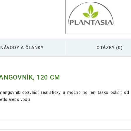
Umelý strom - fikus
Umelý strom - olivo
NÁVODY A ČLÁNKY
OTÁZKY (0)
Umelý strom - palm
ANGOVNÍK, 120 CM
angovník obzvlášť realisticky a možno ho len ťažko odlíšiť od
etlo alebo vodu.