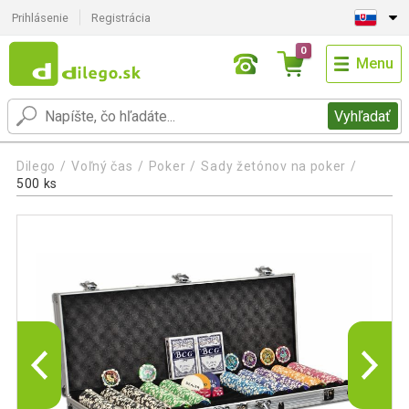
Prihlásenie
Registrácia
0
Menu
Vyhľadať
Dilego
Voľný čas
Poker
Sady žetónov na poker
500 ks