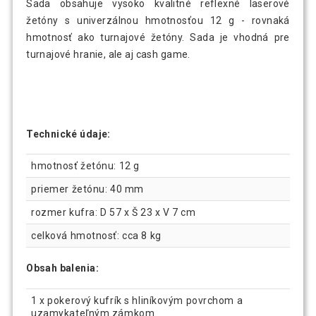
Sada obsahuje vysoko kvalitné reflexné laserové
žetóny s univerzálnou hmotnosťou 12 g - rovnaká
hmotnosť ako turnajové žetóny. Sada je vhodná pre
turnajové hranie, ale aj cash game.
Technické údaje:
hmotnosť žetónu: 12 g
priemer žetónu: 40 mm
rozmer kufra: D 57 x Š 23 x V 7 cm
celková hmotnosť: cca 8 kg
Obsah balenia:
1 x pokerový kufrík s hliníkovým povrchom a
uzamykateľným zámkom