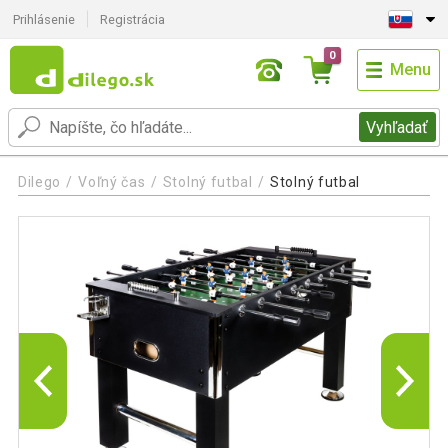
Prihlásenie
Registrácia
0
Menu
Vyhľadať
Dilego
Voľný čas
Stolný futbal
Stolný futbal