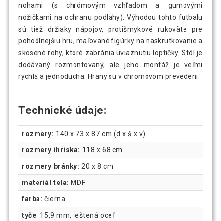
nohami (s chrómovým vzhľadom a gumovými
nožičkami na ochranu podlahy). Výhodou tohto futbalu
sú tiež držiaky nápojov, protišmykové rukoväte pre
pohodlnejšiu hru, maľované figúrky na naskrutkovanie a
skosené rohy, ktoré zabránia uviaznutiu loptičky. Stôl je
dodávaný rozmontovaný, ale jeho montáž je veľmi
rýchla a jednoduchá. Hrany sú v chrómovom prevedení.
Technické údaje:
rozmery:
140 x 73 x 87 cm (d x š x v)
rozmery ihriska:
118 x 68 cm
rozmery bránky:
20 x 8 cm
materiál tela:
MDF
farba:
čierna
tyče:
15,9 mm, leštená oceľ