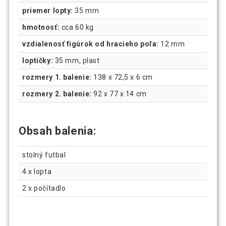
priemer lopty:
35 mm
hmotnosť:
cca 60 kg
vzdialenosť figúrok od hracieho poľa:
12 mm
loptičky:
35 mm, plast
rozmery 1. balenie:
138 x 72,5 x 6 cm
rozmery 2. balenie:
92 x 77 x 14 cm
Obsah balenia:
stolný futbal
4 x lopta
2 x počítadlo