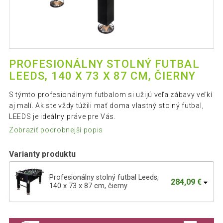
PROFESIONÁLNY STOLNÝ FUTBAL
LEEDS, 140 X 73 X 87 CM, ČIERNY
S týmto profesionálnym futbalom si užijú veľa zábavy veľkí
aj malí. Ak ste vždy túžili mať doma vlastný stolný futbal,
LEEDS je ideálny práve pre Vás.
Zobraziť podrobnejší popis
Varianty produktu
Profesionálny stolný futbal Leeds,
284,09 €
140 x 73 x 87 cm, čierny
Profesionálny stolný futbal Leeds
296,39 €
Cyber, 140 x 73 x 87 cm